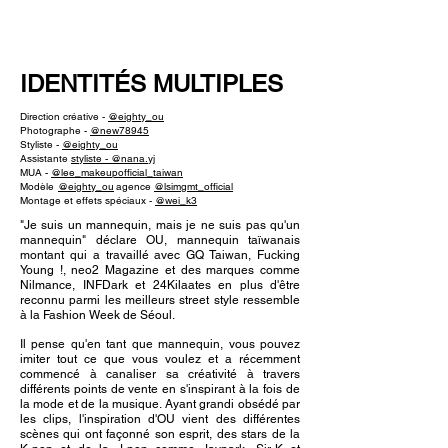
NEW WAVE MAG
IDENTITÉS MULTIPLES
Direction créative -
@eighty_ou
Photographe -
@new78945
Styliste -
@eighty_ou
Assistante
styliste - @nana.yj
MUA -
@lee_makeupofficial_taiwan
Modèle
@eighty_ou
agence
@lsimgmt_official
Montage et effets spéciaux -
@wei_k3
"Je suis un mannequin, mais je ne suis pas qu'un
mannequin" déclare OU, mannequin taïwanais
montant qui a travaillé avec GQ Taiwan, Fucking
Young !, neo2 Magazine et des marques comme
Nilmance, INFDark et 24Kilaates en plus d'être
reconnu parmi les meilleurs street style ressemble
à la Fashion Week de Séoul.
Il pense qu'en tant que mannequin, vous pouvez
imiter tout ce que vous voulez et a récemment
commencé à canaliser sa créativité à travers
différents points de vente en s'inspirant à la fois de
la mode et de la musique. Ayant grandi obsédé par
les clips, l'inspiration d'OU vient des différentes
scènes qui ont façonné son esprit, des stars de la