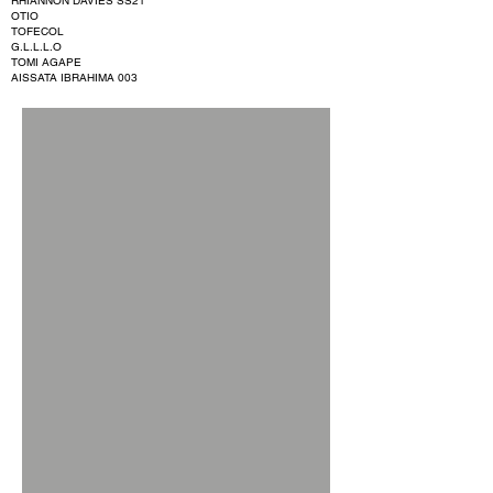
RHIANNON DAVIES SS21
OTIO
TOFECOL
G.L.L.L.O
TOMI AGAPE
AISSATA IBRAHIMA 003