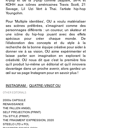
K-pop et de la J-pop comme Jaypark, Sir-K et
KOHH aux icônes américaines Travis Scott, 21
Savage, Lil Uzi Vert à Thai. l'artiste hip-hop
Youngohm.
Pour 'Multiple identities', OU a voulu matérialiser
ses scènes préférées, s'imaginant comme des
personnages différents : un coureur, un skateur et
une icône du hip-hop jouant avec des effets
spéciaux pour créer chaque monde. De
l'élaboration des concepts et du style à la
recherche de la bonne équipe créative pour aider à
donner vie à sa vision, OU aime expérimenter et
laisse parler son imagination en explorant la
créativité. OU nous dit que c'est la première fois
qu'il produit lui-même un éditorial et qu'il innovera
davantage dans un proche avenir, alors gardez un
œil sur sa page Instagram pour en savoir plus !
INSTAGRAM :
QUATRE-VINGT OU
OTHER EDITORIALS
2000s CAPSULE
RENAISSANCE
THE FALLEN ANGEL
SELF PROJECTION (PRINT)
70s STYLE (PRINT)
THE FRAGMENT EXPRESSION, 2020
STEELO LTD x FCL