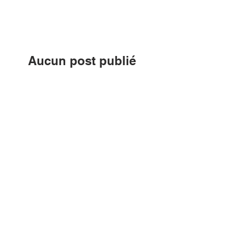
10 choses que nous aimons
Aucun post publié
dans cette langue
actuellement
Dès que de nouveaux posts seront
publiés, vous les verrez ici.
DERNIERS ARTICLES
Aucun post publié
dans cette langue