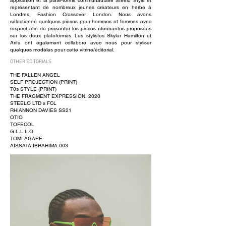
appication et la plate-forme communautaire Steelo Style et
représentant de nombreux jeunes créateurs en herbe à
Londres, Fashion Crossover London. Nous avons
sélectionné quelques pièces pour hommes et femmes avec
respect afin de présenter les pièces étonnantes proposées
sur les deux plateformes. Les stylistes Skylar Hamilton et
Arifa ont également collaboré avec nous pour styliser
quelques modèles pour cette vitrine/éditorial.
OTHER EDITORIALS
THE FALLEN ANGEL
SELF PROJECTION (PRINT)
70s STYLE (PRINT)
THE FRAGMENT EXPRESSION, 2020
STEELO LTD x FCL
RHIANNON DAVIES SS21
OTIO
TOFECOL
G.L.L.L.O
TOMI AGAPE
AISSATA IBRAHIMA 003