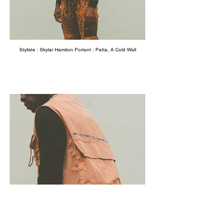
Styliste : Skylar Hamiton Portant : Patta, A Cold Wall