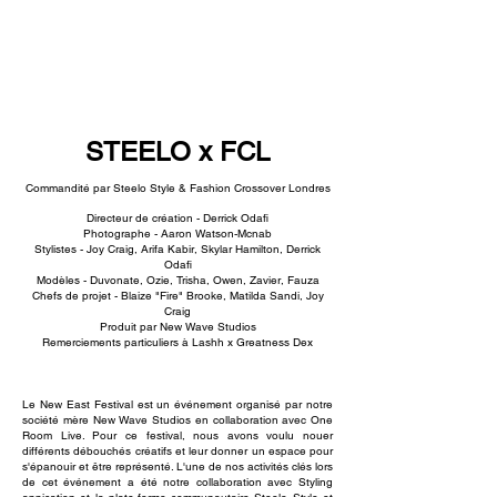
NEW WAVE MAG
STEELO x FCL
Commandité par Steelo Style & Fashion Crossover Londres
Directeur de création - Derrick Odafi
Photographe - Aaron Watson-Mcnab
Stylistes - Joy Craig, Arifa Kabir, Skylar Hamilton, Derrick
Odafi
Modèles - Duvonate, Ozie, Trisha, Owen, Zavier, Fauza
Chefs de projet - Blaize "Fire" Brooke, Matilda Sandi, Joy
Craig
Produit par New Wave Studios
Remerciements particuliers à Lashh x Greatness Dex
Le New East Festival est un événement organisé par notre
société mère New Wave Studios en collaboration avec One
Room Live. Pour ce festival, nous avons voulu nouer
différents débouchés créatifs et leur donner un espace pour
s'épanouir et être représenté. L'une de nos activités clés lors
de cet événement a été notre collaboration avec Styling