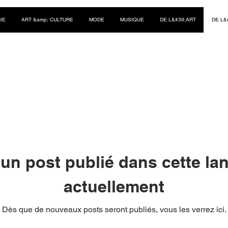
IE
ART &amp; CULTURE
MODE
MUSIQUE
DE L&#39;ART
DE L&
un post publié dans cette la
actuellement
Dès que de nouveaux posts seront publiés, vous les verrez ici.