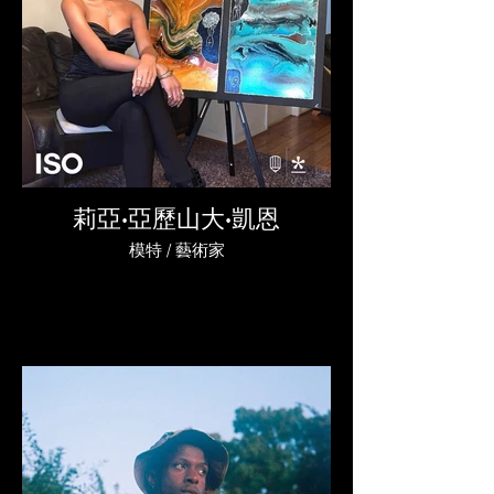
莉亞·亞歷山大·凱恩
模特 / 藝術家