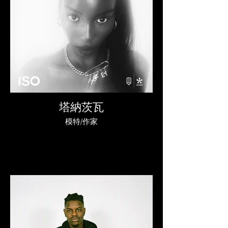
塔納茨瓦
模特/作家