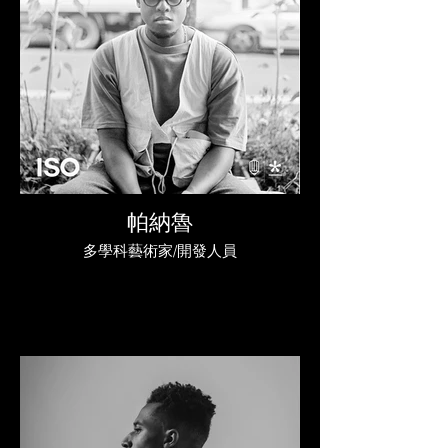
帕納魯
多學科藝術家/開發人員