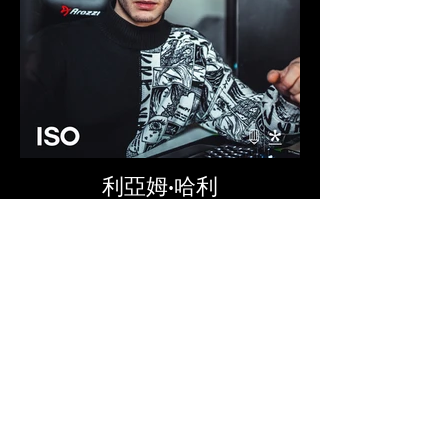
利亞姆·哈利
攝影師/導演