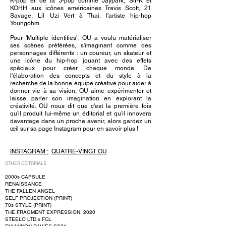
K-pop et de la J-pop comme Jaypark, Sir-K et
KOHH aux icônes américaines Travis Scott, 21
Savage, Lil Uzi Vert à Thai. l'artiste hip-hop
Youngohm.
Pour 'Multiple identities', OU a voulu matérialiser
ses scènes préférées, s'imaginant comme des
personnages différents : un coureur, un skateur et
une icône du hip-hop jouant avec des effets
spéciaux pour créer chaque monde. De
l'élaboration des concepts et du style à la
recherche de la bonne équipe créative pour aider à
donner vie à sa vision, OU aime expérimenter et
laisse parler son imagination en explorant la
créativité. OU nous dit que c'est la première fois
qu'il produit lui-même un éditorial et qu'il innovera
davantage dans un proche avenir, alors gardez un
œil sur sa page Instagram pour en savoir plus !
INSTAGRAM :
QUATRE-VINGT OU
OTHER EDITORIALS
2000s CAPSULE
RENAISSANCE
THE FALLEN ANGEL
SELF PROJECTION (PRINT)
70s STYLE (PRINT)
THE FRAGMENT EXPRESSION, 2020
STEELO LTD x FCL