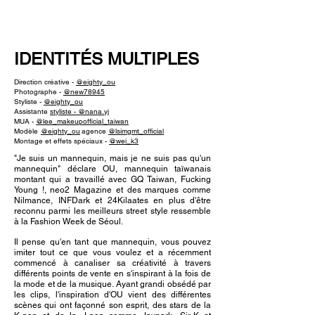
NEW WAVE MAG
IDENTITÉS MULTIPLES
Direction créative -
@eighty_ou
Photographe -
@new78945
Styliste -
@eighty_ou
Assistante
styliste - @nana.yj
MUA -
@lee_makeupofficial_taiwan
Modèle
@eighty_ou
agence
@lsimgmt_official
Montage et effets spéciaux -
@wei_k3
"Je suis un mannequin, mais je ne suis pas qu'un
mannequin" déclare OU, mannequin taïwanais
montant qui a travaillé avec GQ Taiwan, Fucking
Young !, neo2 Magazine et des marques comme
Nilmance, INFDark et 24Kilaates en plus d'être
reconnu parmi les meilleurs street style ressemble
à la Fashion Week de Séoul.
Il pense qu'en tant que mannequin, vous pouvez
imiter tout ce que vous voulez et a récemment
commencé à canaliser sa créativité à travers
différents points de vente en s'inspirant à la fois de
la mode et de la musique. Ayant grandi obsédé par
les clips, l'inspiration d'OU vient des différentes
scènes qui ont façonné son esprit, des stars de la