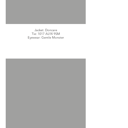
Jacket: Doncare
Tie: 1017 ALYX 9SM
Eyewear: Gentle Monster