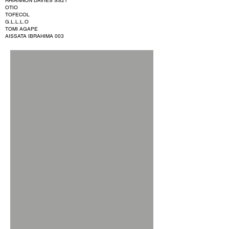
RHIANNON DAVIES SS21
OTIO
TOFECOL
G.L.L.L.O
TOMI AGAPE
AISSATA IBRAHIMA 003