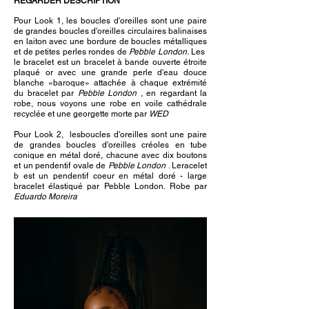
REGARDER DESCRIPTION
Pour Look 1, les boucles d'oreilles sont une paire
de grandes boucles d'oreilles circulaires balinaises
en laiton avec une bordure de boucles métalliques
et de petites perles rondes de
Pebble London.
Les
le bracelet est un bracelet à bande ouverte étroite
plaqué or avec une grande perle d'eau douce
blanche «baroque» attachée à chaque extrémité
du bracelet par
Pebble London
, en regardant la
robe, nous voyons une robe en voile cathédrale
recyclée et une georgette morte par
WED
Pour Look 2,
les
boucles d'oreilles sont une paire
de grandes boucles d'oreilles créoles en tube
conique en métal doré, chacune avec dix boutons
et un pendentif ovale de
Pebble London
. Le
racelet
b est un
pendentif coeur en métal doré - large
bracelet élastiqué par Pebble London.
Robe par
Eduardo Moreira