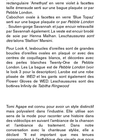
rectangulaire 'Amethyst' en verre violet à facettes
taille émeraude serti sur une bague plaquée or par
Pebble London.
Cabochon ovale à facettes en verre 'Blue Topaz'
serti sur une bague plaquée or par
Pebble London
.
Soutien-gorge Savannah et jupe en
cuir retravaillé
par Savannah également. La veste est en
cuir brodé
de soie par Henna Malhan. Les
chaussures sont
des
talons 'Stallion' Marsini.
Pour Look 4, les
boucles d'oreilles sont de grandes
boucles d'oreilles ovales en plaqué or avec des
centres de coquillages blancs, et décorées avec
des perles blanches Twenty-One de Pebble
London. Les
La bague est de
Pebble London
(voir
le look 3 pour la description). La
robe est une robe
plissée de
WED
et les gants sont également des
Flower Gloves de WED
. Les
chaussures sont des
bottines Infinity de
Tabitha Ringwood
Tomi Agape est connu pour avoir un style distinctif
mais polyvalent dans l'industrie. Elle utilise son
sens de la mode pour raconter une histoire dans
des vidéoclips en suivant l'ambiance de la chanson
et l'ambiance du traitement. Dans notre
conversation avec la chanteuse stylée, elle a
déclaré "Il est important que mes tenues
correspondent à l'esthétique des visuels que nous