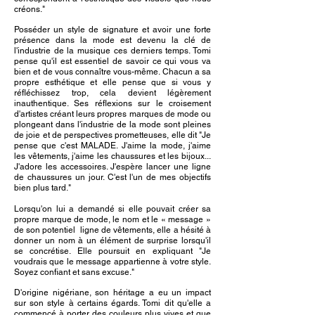
créons."
Posséder un style de signature et avoir une forte
présence dans la mode est devenu la clé de
l'industrie de la musique ces derniers temps. Tomi
pense qu'il est essentiel de savoir ce qui vous va
bien et de vous connaître vous-même. Chacun a sa
propre esthétique et elle pense que si vous y
réfléchissez trop, cela devient légèrement
inauthentique. Ses réflexions sur le croisement
d'artistes créant leurs propres marques de mode ou
plongeant dans l'industrie de la mode sont pleines
de joie et de perspectives prometteuses, elle dit "Je
pense que c'est MALADE. J'aime la mode, j'aime
les vêtements, j'aime les chaussures et les bijoux...
J'adore les accessoires. J'espère lancer une ligne
de chaussures un jour. C'est l'un de mes objectifs
bien plus tard."
Lorsqu'on lui a demandé si elle pouvait créer sa
propre marque de mode, le nom et le « message »
de son potentiel
ligne de vêtements, elle a hésité à
donner un nom à un élément de surprise lorsqu'il
se concrétise. Elle poursuit en expliquant "Je
voudrais que le message appartienne à votre style.
Soyez confiant et sans excuse."
D'origine nigériane, son héritage a eu un impact
sur son style à certains égards. Tomi dit qu'elle a
commencé à porter des couleurs plus vives et que