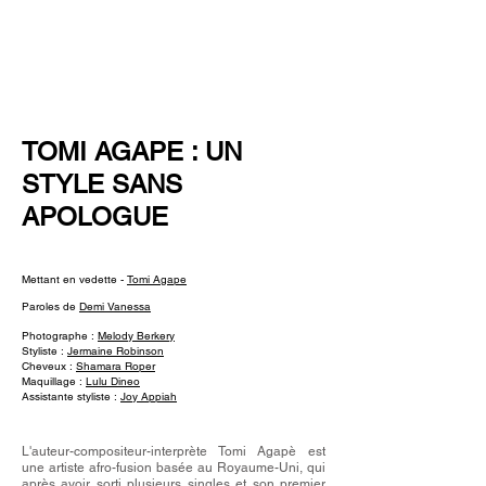
NEW WAVE MAG
TOMI AGAPE : UN
STYLE SANS
APOLOGUE
Mettant en vedette -
Tomi Agape
Paroles de
Demi Vanessa
Photographe :
Melody Berkery
Styliste :
Jermaine Robinson
Cheveux :
Shamara Roper
Maquillage :
Lulu Dineo
Assistante styliste :
Joy Appiah
L'auteur-compositeur-interprète Tomi Agapè est
une artiste afro-fusion basée au Royaume-Uni, qui
après avoir sorti plusieurs singles et son premier