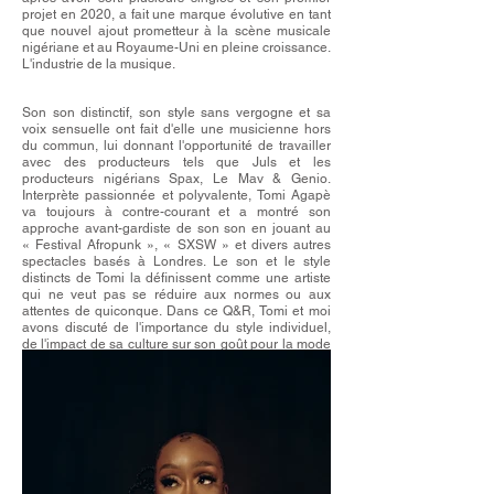
projet en 2020, a fait une marque évolutive en tant
que nouvel ajout prometteur à la scène musicale
nigériane et au Royaume-Uni en pleine croissance.
L'industrie de la musique.
Son son distinctif, son style sans vergogne et sa
voix sensuelle ont fait d'elle une musicienne hors
du commun, lui donnant l'opportunité de travailler
avec des producteurs tels que Juls et les
producteurs nigérians Spax, Le Mav & Genio.
Interprète passionnée et polyvalente, Tomi Agapè
va toujours à contre-courant et a montré son
approche avant-gardiste de son son en jouant au
« Festival Afropunk », « SXSW » et divers autres
spectacles basés à Londres. Le son et le style
distincts de Tomi la définissent comme une artiste
qui ne veut pas se réduire aux normes ou aux
attentes de quiconque. Dans ce Q&R, Tomi et moi
avons discuté de l'importance du style individuel,
de l'impact de sa culture sur son goût pour la mode
et bien plus encore !