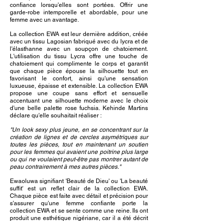
confiance lorsqu'elles sont portées. Offrir une
garde-robe intemporelle et abordable, pour une
femme avec un avantage.
​
La collection EWA est leur dernière addition, créée
avec un tissu Lagosian fabriqué avec du lycra et de
l'élasthanne avec un soupçon de chatoiement.
L'utilisation du tissu Lycra offre une touche de
chatoiement qui complimente le corps et garantit
que chaque pièce épouse la silhouette tout en
favorisant le confort, ainsi qu'une sensation
luxueuse, épaisse et extensible. La collection EWA
propose une coupe sans effort et sensuelle
accentuant une silhouette moderne avec le choix
d'une belle palette rose fuchsia. Kehinde Martins
déclare qu'elle souhaitait réaliser :
"Un look sexy plus jeune, en se concentrant sur la
création de lignes et de cercles asymétriques sur
toutes les pièces, tout en maintenant un soutien
pour les femmes qui avaient une poitrine plus large
ou qui ne voulaient peut-être pas montrer autant de
peau contrairement à mes autres pièces."
Ewaoluwa signifiant 'Beauté de Dieu' ou 'La beauté
suffit' est un reflet clair de la collection EWA.
Chaque pièce est faite avec détail et précision pour
s'assurer qu'une femme confiante porte la
collection EWA et se sente comme une reine. Ils ont
produit une esthétique nigériane, car il a été décrit