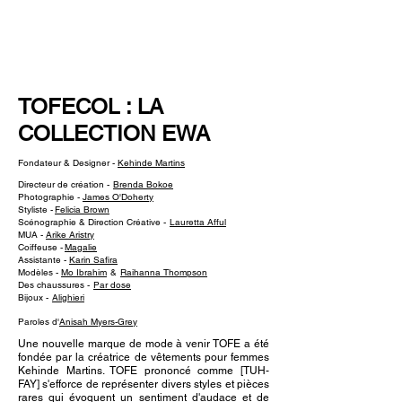
NEW WAVE MAG
TOFECOL : LA
COLLECTION EWA
Fondateur & Designer -
Kehinde Martins
Directeur de création -
Brenda Bokoe
Photographie -
James O'Doherty
Styliste -
Felicia Brown
Scénographie & Direction Créative -
Lauretta Afful
MUA -
Arike Aristry
Coiffeuse -
Magalie
Assistante -
Karin Safira
Modèles -
Mo Ibrahim
&
Raihanna Thompson
Des chaussures -
Par dose
Bijoux -
Alighieri
Paroles d'
Anisah Myers-Grey
Une nouvelle marque de mode à venir TOFE a été
fondée par la créatrice de vêtements pour femmes
Kehinde Martins. TOFE prononcé comme [TUH-
FAY] s'efforce de représenter divers styles et pièces
rares qui évoquent un sentiment d'audace et de