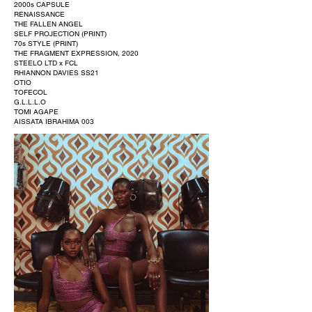
2000s CAPSULE
RENAISSANCE
THE FALLEN ANGEL
SELF PROJECTION (PRINT)
70s STYLE (PRINT)
THE FRAGMENT EXPRESSION, 2020
STEELO LTD x FCL
RHIANNON DAVIES SS21
OTIO
TOFECOL
G.L.L.L.O
TOMI AGAPE
AISSATA IBRAHIMA 003