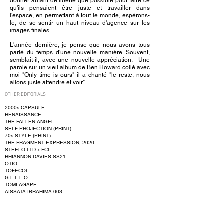
donner autant de liberté que possible pour faire ce
qu'ils pensaient être juste et travailler dans
l'espace, en permettant à tout le monde, espérons-
le, de se sentir un haut niveau d'agence sur les
images finales.
L'année dernière, je pense que nous avons tous
parlé du temps d'une nouvelle manière. Souvent,
semblait-il, avec une nouvelle appréciation.
Une
parole sur un vieil album de Ben Howard collé avec
moi "Only time is ours" il a chanté "le reste, nous
allons juste attendre et voir".
OTHER EDITORIALS
2000s CAPSULE
RENAISSANCE
THE FALLEN ANGEL
SELF PROJECTION (PRINT)
70s STYLE (PRINT)
THE FRAGMENT EXPRESSION, 2020
STEELO LTD x FCL
RHIANNON DAVIES SS21
OTIO
TOFECOL
G.L.L.L.O
TOMI AGAPE
AISSATA IBRAHIMA 003