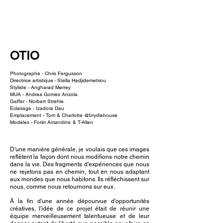
NEW WAVE MAG
OTIO
Photographe -
Chris Fergusson
Directrice artistique -
Stella Hadjidemetriou
Styliste -
Angharad Merrey
MUA -
Andrea Gomes Anzola
Gaffer -
Norbert Strehle
Éclairage -
Izadora Dau
Emplacement - Tom & Charlotte @brydiehouse
Modèles -
Forêt Amandine
& T-Allen
D'une manière générale, je voulais que ces images
reflètent la façon dont nous modifions notre chemin
dans la vie. Des fragments d'expériences que nous
ne rejetons pas en chemin, tout en nous adaptant
aux mondes que nous habitons. Ils réfléchissent sur
nous, comme nous retournons sur eux.
À la fin d'une année dépourvue d'opportunités
créatives, l'idée de ce projet était de réunir une
équipe merveilleusement talentueuse et de leur