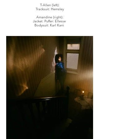
T-Allen (left):
Tracksuit: Hemsley
Amandine (right):
Jacket: Puffer: Ellesse
Bodysuit: Karl Kani
Top: Hildur Yeoman
Eyewear: Stylist's own