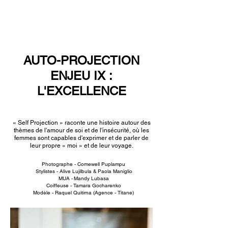
NEW WAVE MAG
AUTO-PROJECTION
ENJEU IX :
L'EXCELLENCE
« Self Projection » raconte une histoire autour des
thèmes de l'amour de soi et de l'insécurité, où les
femmes sont capables d'exprimer et de parler de
leur propre « moi » et de leur voyage.
Photographe - Comewell Puplampu
Stylistes - Alive Lujilbula &
Paola Maniglio
MUA -
Mandy Lubasa
Coiffeuse - Tamara Gocharenko
Modèle - Raquel Quitirna (
Agence - Titane)