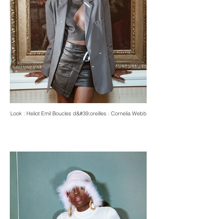
Look : Heliot Emil Boucles d&#39;oreilles : Cornelia Webb