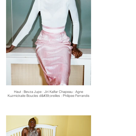
Haut : Bevza Jupe : Jiri Kalfar Chapeau : Agne
Kuzmickaite Boucles d&#39;oreilles : Philipee Ferrandis