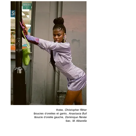
Robe,
Christopher Ritter
Boucles d'oreilles et gants,
Anastasia Bull
Boucle d'oreille gauche,
Dominique Renée
Sac,
M. Albarella