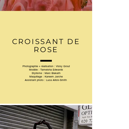
CROISSANT DE
ROSE
Photographie + réalisation :
Vicky Grout
Modèle :
Tameisha Edwards
Stylisme :
Marc Biakath
Maquillage :
Kareem Jarche
Assistant photo :
Luca Allick-Smith