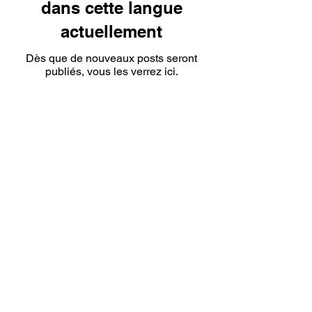
dans cette langue
actuellement
Dès que de nouveaux posts seront
publiés, vous les verrez ici.
10 THINGS WE LOVE ABOUT
Aucun post publié
dans cette langue
actuellement
Dès que de nouveaux posts seront
publiés, vous les verrez ici.
© 2021 par New Wave Magazine. Fièrement créé par New Wave
Studios