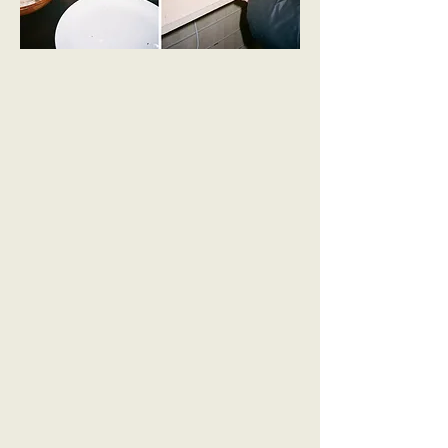
Le film vous plonge
dans le monde de
quelqu'un d'autre, les
photos vous laissent
regarder.
Frank : Quelles sont vos principales inspirations ?
Flora : Londres en tant que ville nourrit définitivement ma
créativité. Les meilleures idées sont faites quand je suis
dans le bus ou le train.
Frank : Ok, inspiration de la vie ?
Flora : Je veux dire, je pense que le poète Yrsa-Daley
Ward est quelqu'un que j'admire beaucoup. Sa façon
de
être si douloureusement honnête avec ses mots et
d'une si belle manière est quelque chose que je trouve si
inspirant. Ce n'est pas quelque chose que beaucoup