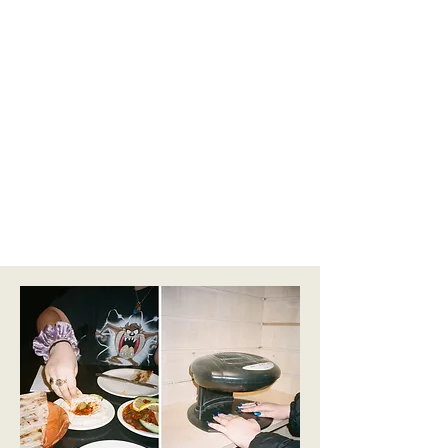
Flora : Ils sont tous les deux importants, le cinéma et la
photographie se nourrissent -
l'un s'inspire toujours de
l'autre.
Frank : Qu'est-ce qui vous a amené au collage ?
Flora : Je me souviens avoir fait un atelier de création de
zine organisé par le magazine Brick et à partir de là, cette
pratique du bricolage est devenue une partie de mon
travail. J'aime la physicalité de faire du travail avec mes
mains.