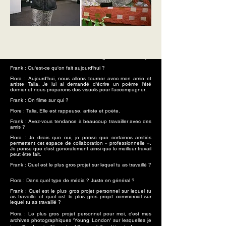
Frank : Parle-moi de toi ?
Flora : Je m'appelle Flora Scott, je suis une photographe,
cinéaste et artiste visuelle de 21 ans originaire de Hackney.
Frank : Qu'est-ce qu'on fait aujourd'hui ?
Flora : Aujourd'hui, nous allons tourner avec mon amie et
artiste Talia. Je lui ai demandé d'écrire un poème l'été
dernier et nous préparons des visuels pour l'accompagner.
Frank : On filme sur qui ?
Flore : Talia. Elle est rappeuse, artiste et poète.
Frank : Avez-vous tendance à beaucoup travailler avec des
amis ?
Flora : Je dirais que oui, je pense que certaines amitiés
permettent cet espace de collaboration « professionnelle ».
Je pense que c'est généralement ainsi que le meilleur travail
peut être fait.
Frank : Quel est le plus gros projet sur lequel tu as travaillé ?
Flora : Dans quel type de média ? Juste en général ?
Frank : Quel est le plus gros projet personnel sur lequel tu
as travaillé et quel est le plus gros projet commercial sur
lequel tu as travaillé ?
Flora : Le plus gros projet personnel pour moi, c'est mes
archives photographiques 'Young London' sur lesquelles je