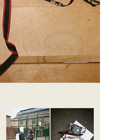
Flora : Je pense que pour moi, je suggérerais toujours,
toujours l'Olympus Mju-ii. Mon père m'a donné le sien
quand j'avais 16 ans et c'est juste l'appareil photo le plus
compact et le plus facile à utiliser que j'ai. Pour moi
personnellement, ce que j'aime, c'est la qualité
cinématographique qu'il apporte aux images. Beaucoup
de mes photographies préférées ont été réalisées avec
cet appareil photo.