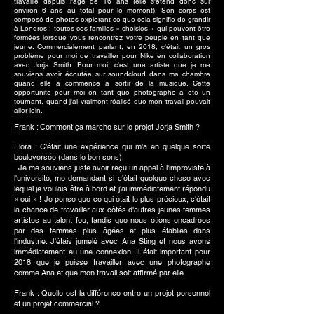
travaille depuis l'âge de 16 ans (elle s'étend donc sur
environ 6 ans au total pour le moment). Son corps est
composé de photos explorant ce que cela signifie de grandir
à Londres ; toutes ces familles « choisies » qui peuvent être
formées lorsque vous rencontrez votre peuple en tant que
jeune. Commercialement parlant, en 2018, c'était un gros
problème pour moi de travailler pour Nike en collaboration
avec Jorja Smith. Pour moi, c'est une artiste que je me
souviens avoir écoutée sur soundcloud dans ma chambre
quand elle a commencé à sortir de la musique. Cette
opportunité pour moi en tant que photographe a été un
tournant,
quand j'ai vraiment réalisé que mon travail pouvait
aller loin.
Frank : Comment ça marche sur le projet Jorja Smith ?
Flora : C'était une expérience qui m'a en quelque sorte
bouleversée (dans le bon sens).
Je me souviens juste avoir reçu un appel à l'improviste à
l'université, me demandant si c'était quelque chose avec
lequel je voulais être à bord et j'ai immédiatement répondu
« oui » ! Je pense que ce qui était le plus précieux, c'était
la chance de travailler aux côtés d'autres jeunes femmes
artistes au talent fou, tandis que nous étions encadrées
par des femmes plus âgées et plus établies dans
l'industrie. J'étais jumelé avec Ana Sting et nous avons
immédiatement eu une connexion. Il était important pour
2018 que je puisse travailler avec une photographe
comme Ana et que mon travail soit affirmé par elle.
Frank : Quelle est la différence entre un projet personnel
et un projet commercial ?