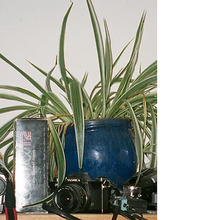
Frank : Quand une marque vous approche, quelles sont
les principales choses que vous demandez ?
Flora : Je suppose quel est le budget, ce qu'ils attendent
de vous et quelle sera la liberté de création. Plus la clarté
est grande, plus le travail peut être exécuté facilement.
Frank : Quelle caméra utilisez-vous actuellement ?
Flora : En ce moment j'ai emprunté le Pentax 67 de mon
amie Connie qui est un appareil photo fou pour tourner.
Criez à Connie pour ça. J'avais l'habitude de filmer
beaucoup (et je le fais toujours quand je suis en
déplacement) sur le point et les prises de vue, mais la
qualité est tout simplement loin de ce que vous obtenez
lorsque vous travaillez avec un appareil photo moyen
format comme celui-ci.
Frank : Pour quelqu'un qui débute, quelle caméra
recommanderiez-vous ?