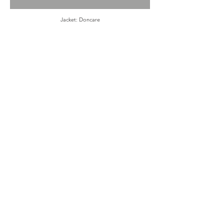
Jacket: Doncare
Tie: 1017 ALYX 9SM
Trousers: Andersson Bell
Shoes: Nike
Eyewear: Gentle Monster