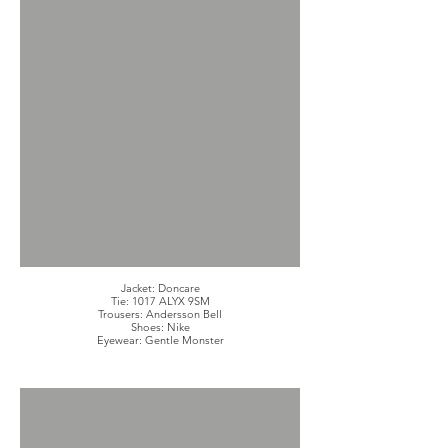
Jacket: Doncare
Tie: 1017 ALYX 9SM
Trousers: Andersson Bell
Shoes: Nike
Eyewear: Gentle Monster