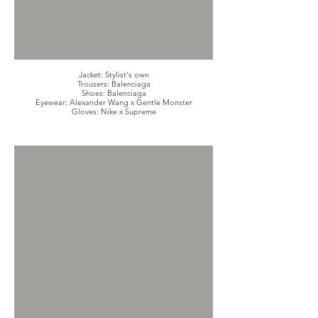
Jacket: Stylist's own
Trousers: Balenciaga
Shoes: Balenciaga
Eyewear: Alexander Wang x Gentle Monster
Gloves: Nike x Supreme