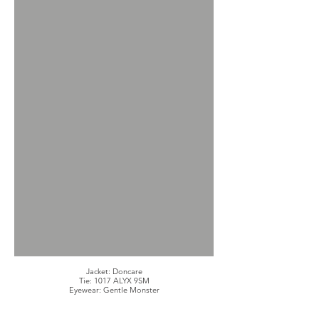
Jacket: Doncare
Tie: 1017 ALYX 9SM
Eyewear: Gentle Monster