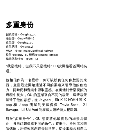
NEW WAVE MAG
多重身份
創意指導 -
@eighty_ou
攝影師 -
@new78945
造型師 -
@eighty_ou
造型助理 -
@nana.yj
MUA -
@lee_makeupofficial_taiwan
模型
@eighty_ou
機構
@lsimgmt_official
編輯器和特效 -
@wei_k3
“我是模特，但我不只是模特” OU說風格看首爾時裝
週。
他相信作為一名模特，你可以模仿任何你想要的東
西，並且最近開始通過不同的渠道來引導他的創造
力，從時尚和音樂中汲取靈感。在痴迷於音樂視頻的
過程中長大，OU 的靈感來自不同的場景，這些場景
塑造了他的思想，從 Jaypark、Sir-K 和 KOHH 等 K-
pop 和 J-pop 明星到美國偶像 Travis Scott、21
Savage、Lil Uzi Vert 到泰國人嘻哈藝人楊歐姆。
對於“多重身份”，OU 想要將他最喜歡的場景具體
化，將自己想像成不同的角色：賽車手、滑冰者和嘻
哈偶像，用特效來創造每個世界。從提出概念和自己