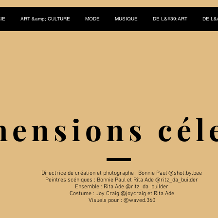
IE
ART &amp; CULTURE
MODE
MUSIQUE
DE L&#39;ART
DE L&
ensions cél
Directrice de création et photographe : Bonnie Paul @shot.by.bee
Peintres scéniques : Bonnie Paul et Rita Ade @ritz_da_builder
Ensemble : Rita Ade @ritz_da_builder
Costume : Joy Craig @joycraig et Rita Ade
Visuels pour : @waved.360