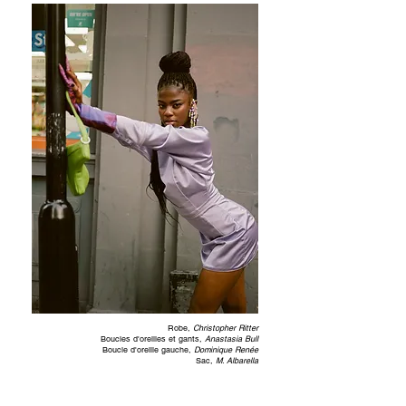
Robe,
Christopher Ritter
Boucles d'oreilles et gants,
Anastasia Bull
Boucle d'oreille gauche,
Dominique Renée
Sac,
M. Albarella