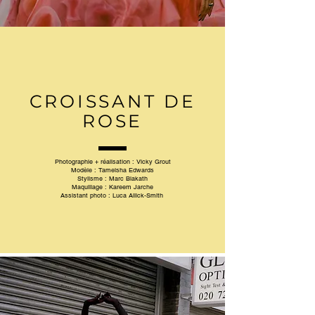
CROISSANT DE
ROSE
Photographie + réalisation :
Vicky Grout
Modèle :
Tameisha Edwards
Stylisme :
Marc Biakath
Maquillage :
Kareem Jarche
Assistant photo :
Luca Allick-Smith