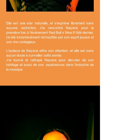
Elle est une star naturelle, et s'exprime librement sans
aucune restriction. J'ai rencontré Nayana pour la
première fois à l'événement Red Bull x Nine 8 l'été dernier,
j'ai été instantanément réchauffée par son esprit joyeux et
son rire contagieux.
L'audace de Nayana attire son attention, et elle est sans
aucun doute à surveiller cette année.
J'ai tourné et rattrapé Nayana pour discuter de son
héritage et aussi de son
expériences dans l'industrie de
la musique