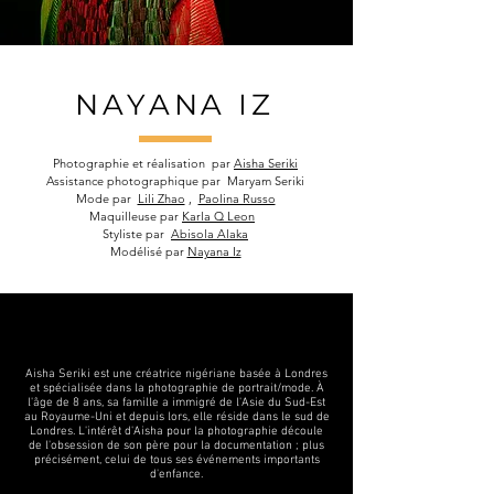
NAYANA IZ
Photographie et réalisation
par
Aisha Seriki
Assistance photographique par
Maryam Seriki
Mode par
Lili Zhao
,
Paolina Russo
Maquilleuse par
Karla Q Leon
Styliste par
Abisola Alaka
Modélisé par
Nayana Iz
Aisha Seriki est une créatrice nigériane basée à Londres
et spécialisée dans la photographie de portrait/mode. À
l'âge de 8 ans, sa famille a immigré de l'Asie du Sud-Est
au Royaume-Uni et depuis lors, elle réside dans le sud de
Londres. L'intérêt d'Aisha pour la photographie découle
de l'obsession de son père pour la documentation ; plus
précisément, celui de tous ses événements importants
d'enfance.