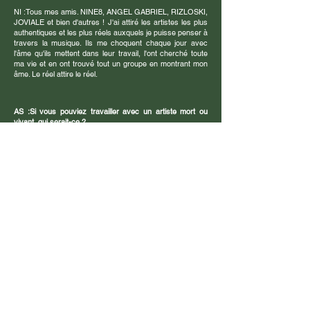
NI :
Tous mes amis. NINE8, ANGEL GABRIEL, RIZLOSKI,
JOVIALE et bien d'autres ! J'ai attiré les artistes les plus
authentiques et les plus réels auxquels je puisse penser à
travers la musique. Ils me choquent chaque jour avec
l'âme qu'ils mettent dans leur travail, l'ont cherché toute
ma vie et en ont trouvé tout un groupe en montrant mon
âme. Le réel attire le réel.
AS :
Si vous pouviez travailler avec un artiste mort ou
vivant, qui serait-ce ?
NI :
MF DOOM, essentiellement, cet homme était un
deuxième père, il m'a aidé à façonner mon esprit à
travers la musique lorsque j'ai perdu espoir et que j'étais
complètement perdu dans ce monde
AS :
Pouvez-vous m'en dire plus sur la musique que vous
allez sortir cette année ? A quoi peut-on s'attendre ?
NI :
Bon sang, j'ai beaucoup de choses en route, un
nouvel EP ! Le premier single est sorti maintenant ! Il y
aura plein de vidéos. Ça va être gazeux !
Le premier single de Nayana "How We Do" est maintenant
disponible sur toutes les plateformes.
Ecoute maintenant