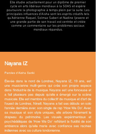
Elle étudie actuellement pour un diplôme de premier
cycle en arts libéraux mondiaux à la SOAS et espère
poursuivre la photographie à temps plein par la suite. Les
principales influences d'Aisha sont les esprits créatifs tels
qu'Adrienne Raquel, Solmaz Saberi et Nadine Ijewere et
une grande partie de son travail est centrée et créée
comme un commentaire sur les problèmes sociaux
mondiaux répandus.
Nayana IZ
Paroles d'Aisha Seriki
Élevée dans le nord de Londres, Nayana IZ, 19 ans, est
une musicienne multi-genre qui crée son propre espace
dans l'industrie de la musique. Nayana est une fonceuse et
a fait plusieurs pas depuis qu'elle a émergé sur la scène
musicale. Elle est membre du collectif de musique et d'art de
l'ouest de Londres, Nine8. Nayana
a fait ses débuts en solo
l'année dernière avec son single de rap 'How We Do'. Avec
sa musique et son style uniques, elle arbore fièrement le
drapeau du patrimoine. Les visuels expérimentaux et
psychédéliques de 'How We Do' reflètent la fluidité de son
ambiance alors qu'elle marie avec confiance ses racines
indiennes avec sa culture londonienne.