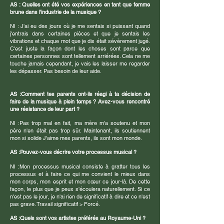
AS : Quelles ont été vos expériences en tant que femme
brune dans l'industrie de la musique ?
NI : J'ai eu des jours où je me sentais si puissant quand
j'entrais dans certaines pièces et que je sentais les
vibrations et chaque mot que je dis était sévèrement jugé.
C'est juste la façon dont les choses sont parce que
certaines personnes sont tellement arriérées. Cela ne me
touche jamais cependant, je vais les laisser me regarder
les dépasser. Pas besoin de leur aide.
AS :
Comment tes parents ont-ils réagi à ta décision de
faire de la musique à plein temps ? Avez-vous rencontré
une résistance de leur part ?
NI :
Pas trop mal en fait, ma mère m'a soutenu et mon
père n'en était pas trop sûr. Maintenant, ils soutiennent
mon si solide J'aime mes parents, ils sont mon monde.
AS :
Pouvez-vous décrire votre processus musical ?
NI :
Mon processus musical consiste à gratter tous les
processus et à faire ce qui me convient le mieux dans
mon corps, mon esprit et mon cœur ce jour-là. De cette
façon, le plus que je peux s'écoulera naturellement. Si ce
n'est pas le jour, je n'ai rien de significatif à dire et ce n'est
pas grave. Travail significatif > Forcé.
AS :
Quels sont vos artistes préférés au Royaume-Uni ?