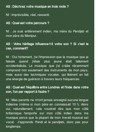
AS : Décrivez votre musique en trois mots ?
NI : Imprévisible, réel, ressenti.
AS : Quel est votre parcours ?
NI : Je suis entièrement indien, ma mère du Pendjab et
mon père du Manipur.
AS : Votre héritage influence-t-il votre son ? Si c'est le
cas, comment?
NI : Oui fortement, j'ai l'impression que la musique que je
faisais quand j'étais plus jeune était tellement
occidentalisée. La musique que j'ai créée récemment
comprend non seulement des instruments de mon pays,
mais aussi des techniques vocales, qui libèrent en fait
une énergie de guérison à travers leurs fréquences.
AS : Quel est l'équilibre entre Londres et l'Inde dans votre
son, l'un par rapport à l'autre ?
NI : Mes parents ne m'ont jamais enseigné aucune langue
indienne (même si mon père en connaissait 10 !). Alors
oui, naturellement, cela voudrait dire que mon côté
britannique l'emporte sur mon côté indien dans ma
musique parce que la plupart de mon travail musical est
vocal.
J'apprends l'hindi et le pendjabi, donc pas pour
longtemps.