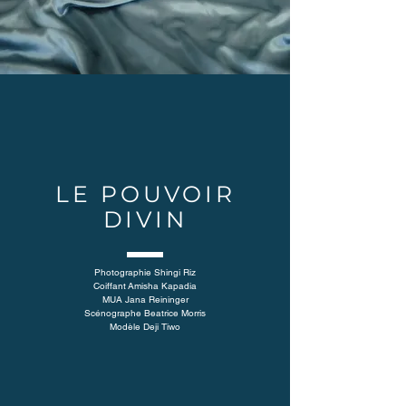
LE POUVOIR
DIVIN
Photographie
Shingi Riz
Coiffant
Amisha Kapadia
MUA
Jana Reininger
Scénographe
Beatrice Morris
Modèle
Deji Tiwo