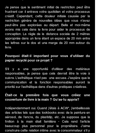
Je pense que le sentiment initial de restriction peut être
frustrant car il entrave votre quotidien et votre processus
créatif. Cependant, cette douleur initiale causée par la
restriction génère de nouvelles idées que vous n'avez
peut-être pas explorées au départ. Bella et moi-même
avons mis cela dans le livre pour aider le processus de
conception. La règle de la distance sociale de 2 mètres
appropriée dans un livre étant un espace de 20 mm entre
les lettres sur le dos et une marge de 20 mm autour du
livre.
Pourquoi était-il important pour vous d'utiliser du
papier recyclé pour ce projet ?
S'il y a une opportunité d'utiliser des matériaux
responsables, je pense que cela devrait être la voie à
suivre. L'esthétique n'est pas
une excuse. J'espère que la
communication et la fonction responsables auront la
priorité sur l'esthétique dans d'autres pratiques créatives.
Était-ce la première fois que vous créiez une
couverture de livre à la main ? Qu'as-tu appris?
Indépendamment oui. Quand j'étais à ACW*, j'embellissais
des articles tels que des lookbooks avec de la peinture en
aérosol, de l'encre, du plastidip, etc. Je suppose que la
finition à la main était familière - Cela rend l'article
beaucoup plus personnel pour le propriétaire. J'aime
construire cette relation intime avec le consommateur s'il y