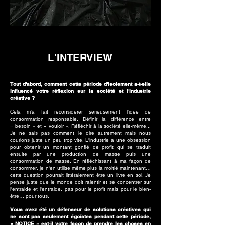
L'INTERVIEW
Tout d'abord, comment cette période d'isolement a-t-elle
influencé votre réflexion sur la société et l'industrie
créative ?
Cela m'a fait reconsidérer sérieusement l'idée de
consommation responsable. Définir la différence entre
« besoin » et « vouloir ». Réfléchir à la société elle-même...
Je ne sais pas comment le dire autrement mais nous
courions juste un peu trop vite. L'industrie a une obsession
pour obtenir un montant gonflé de profit qui se traduit
ensuite par une production de masse puis une
consommation de masse. En réfléchissant à ma façon de
consommer, je n'en utilise même plus la moitié maintenant…
cette question pourrait littéralement être un livre en soi. Je
pense juste que le monde doit ralentir et se concentrer sur
l'entraide et l'entraide, pas pour le profit mais pour le bien-
être… pour tous.
Vous avez été un défenseur de solutions créatives qui
ne sont pas seulement égoïstes pendant cette période,
« NOTICE » est-il votre façon de prendre les choses en