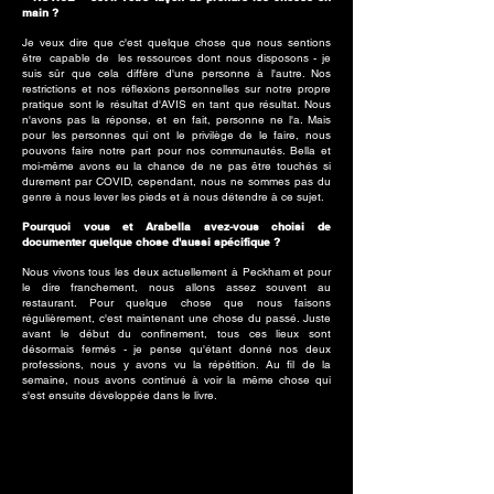
main ?
Je veux dire que c'est quelque chose que nous sentions
être
capable de
les ressources dont nous disposons - je
suis sûr que cela diffère d'une personne à l'autre. Nos
restrictions et nos réflexions personnelles sur notre propre
pratique sont le résultat d'AVIS en tant que résultat. Nous
n'avons pas la réponse, et en fait, personne ne l'a. Mais
pour les personnes qui ont le privilège de le faire, nous
pouvons faire notre part pour nos communautés. Bella et
moi-même avons eu la chance de ne pas être touchés si
durement par COVID, cependant, nous ne sommes pas du
genre à nous lever les pieds et à nous détendre à ce sujet.
Pourquoi vous et Arabella avez-vous choisi de
documenter quelque chose d'aussi spécifique ?
Nous vivons tous les deux actuellement à Peckham et pour
le dire franchement, nous allons assez souvent au
restaurant. Pour quelque chose que nous faisons
régulièrement, c'est maintenant une chose du passé. Juste
avant le début du confinement, tous ces lieux sont
désormais fermés - je pense qu'étant donné nos deux
professions, nous y avons vu la répétition. Au fil de la
semaine, nous avons continué à voir la même chose qui
s'est ensuite développée dans le livre.