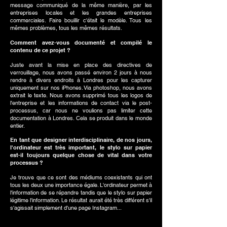
message communiqué de la même manière, par les
entreprises locales et les grandes entreprises
commerciales. Faire bouillir c'était le modèle. Tous les
mêmes problèmes, tous les mêmes résultats.
Comment avez-vous documenté et compilé le
contenu de ce projet ?
Juste avant la mise en place des directives de
verrouillage, nous avons passé environ 2 jours à nous
rendre à divers endroits à Londres pour les capturer
uniquement sur nos iPhones. Via photoshop, nous avons
extrait le texte. Nous avons supprimé tous les logos de
l'entreprise et les informations de contact via le post-
processus, car nous ne voulions pas limiter cette
documentation à Londres. Cela se produit dans le monde
entier.
En tant que designer interdisciplinaire, de nos jours,
l'ordinateur est très important, le stylo sur papier
est-il toujours quelque chose de vital dans votre
processus ?
Je trouve que ce sont des médiums coexistants qui ont
tous les deux une importance égale. L'ordinateur permet à
l'information de se répandre tandis que le stylo sur papier
légitime l'information. Le résultat aurait été très différent s'il
s'agissait simplement d'une page Instagram...