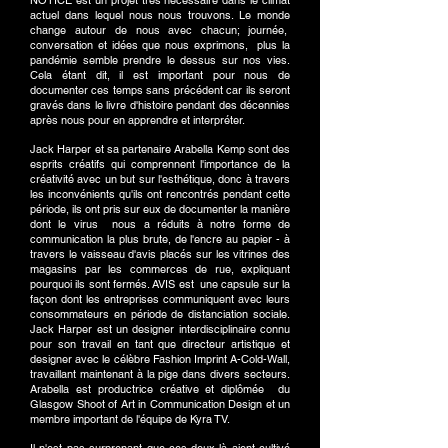
NOTICE est un projet très nécessaire dans le climat
actuel dans lequel nous nous trouvons. Le monde
change autour de nous avec chacun; journée,
conversation et idées que nous exprimons,
plus la
pandémie semble prendre le dessus sur nos vies.
Cela étant dit, il est important pour nous de
documenter ces temps sans précédent car ils seront
gravés dans le livre d'histoire pendant des décennies
après nous pour en apprendre et interpréter.
Jack Harper et sa partenaire Arabella Kemp sont des
esprits créatifs qui comprennent l'importance de la
créativité avec un but sur l'esthétique, donc à travers
les inconvénients qu'ils ont rencontrés pendant cette
période, ils ont pris sur eux de documenter la manière
dont le virus
nous a réduits à notre forme de
communication la plus brute, de l'encre au papier - à
travers le vaisseau d'avis placés sur les vitrines des
magasins par les commerces de rue, expliquant
pourquoi ils sont fermés. AVIS est
une capsule sur la
façon dont les entreprises communiquent avec leurs
consommateurs en période de distanciation sociale.
Jack Harper est un designer interdisciplinaire connu
pour son travail en tant que directeur artistique et
designer avec le célèbre Fashion Imprint A-Cold-Wall,
travaillant maintenant à la pige dans divers secteurs.
Arabella est productrice créative et diplômée
du
Glasgow Shoot of Art in Communication Design et un
membre important de l'équipe de Kyra TV.