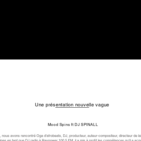
Une présentation nouvelle vague
Mood Spins ft DJ SPINALL
, nous avons rencontré Oga d'afrobeats, DJ, producteur, auteur-compositeur, directeur de label
nes en tant que DJ radio à Raypower 100.5 FM, il a mis à profit les compétences qu'il a acq