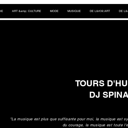
IE
ART &amp; CULTURE
MODE
MUSIQUE
DE L&#39;ART
DE L&
TOURS D'H
DJ SPIN
"La musique est plus que suffisante pour moi, la musique est 
du courage, la musique est toute l