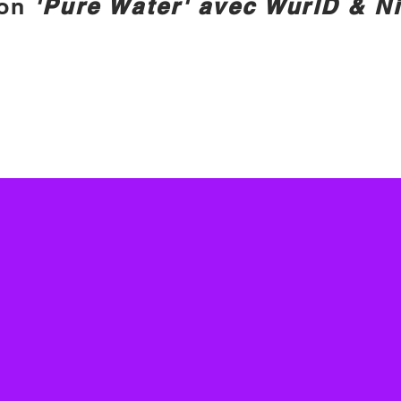
on
'Pure Water' avec WurlD & Ni