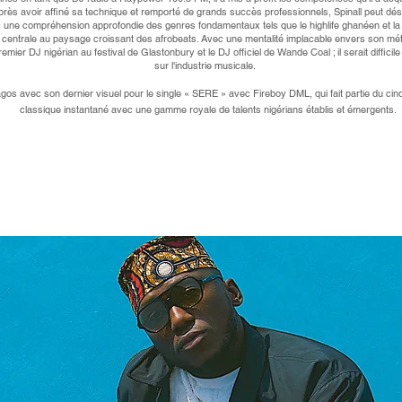
é. Après avoir affiné sa technique et remporté de grands succès professionnels, Spinall peut 
c une compréhension approfondie des genres fondamentaux tels que le highlife ghanéen et la p
 centrale au paysage croissant des afrobeats. Avec une mentalité implacable envers son méti
ier DJ nigérian au festival de Glastonbury et le DJ officiel de Wande Coal ; il serait difficile 
sur l'industrie musicale.
agos avec son dernier visuel pour le single « SERE » avec Fireboy DML, qui fait partie du ci
classique instantané avec une gamme royale de talents nigérians établis et émergents.