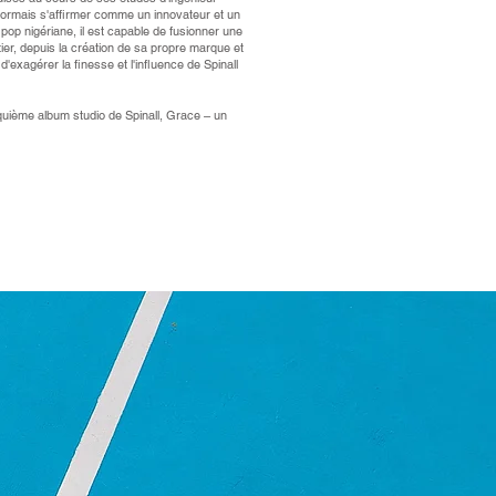
désormais s'affirmer comme un innovateur et un
op nigériane, il est capable de fusionner une
er, depuis la création de sa propre marque et
d'exagérer la finesse et l'influence de Spinall
nquième album studio de Spinall, Grace – un