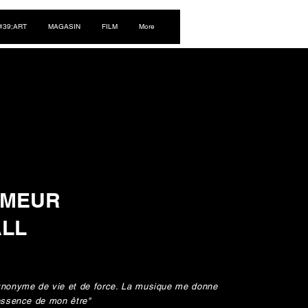
Se connecter
#39;ART
MAGASIN
FILM
More
UMEUR
ALL
synonyme de vie et de force. La musique me donne
'essence de mon être"