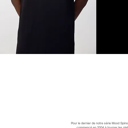
Pour le dernier de notre série Mood Spins
commencé en 2004 à tourner les plati