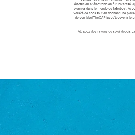
électricien et électronicien à l'universit
pionnier dans le monde de l'afrobeat. Ave
variété de sons tout en donnant une place
de son label TheCAP jusqu'à devenir le prem
Attrapez des rayons de soleil depuis L