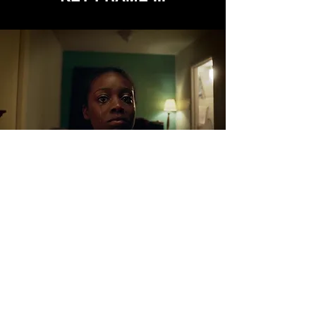
DESCRIPTIF DU CADRE :
Dans ce dernier cadre, après l'échec de la tentative
de sauvetage de Savannah, son ravisseur lui fait
comprendre qu'elle n'a plus de parents et qu'elle lui
appartient uniquement en tant que propriété. En
plus de son innocence et de son estime de soi,
nous voyons sa force et son espoir disparaître dans
le néant. Le sens du film et de son histoire est plus
que jamais amplifié à mesure que le public se rend
compte que n'importe qui pourrait être victime de