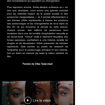
des conversations qui appellent au changement.
Plus important encore, Armie déclare ci-dessus qu'« en
tant que cinéastes, nous avons une grande curiosité
pour les histoires traitant de la justice sociale et des
personnes marginalisées », et il permet effectivement à
ces thèmes d'être représentés à travers les émotions
des personnages et les changements de tons dans ce
film. En ce qui concerne le monde du trafic sexuel,
chaque année, des millions de personnes sont
trompées dans une vie horrible d'exploitation sexuelle et
de travail forcé. "Circuit" veille à maintenir l'équilibre des
forces opposées, permettant à une histoire remplie de
chagrin et de dévastation d'être présentée de manière
captivante. Cela permet au public de ressentir de
l'empathie pour le personnage principal et son histoire,
tout en étant en mesure de saisir la valeur créative du
film.
Paroles de Olisa Tasie-madi
Lire la vidéo