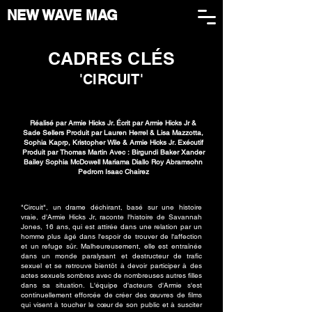
NEW WAVE MAG
CADRES CLÉS
'CIRCUIT'
Réalisé par Armie Hicks Jr. Écrit par Armie Hicks Jr &
Sade Sellers Produit par Lauren Herrel & Lisa Mazzotta,
Sophia Kaprp, Kristopher Wile & Armie Hicks Jr. Exécutif
Produit par Thomas Martin Avec : Birgundi Baker Xander
Bailey Sophia McDowell Mariama Diallo Roy Abramsohn
Pedrom Isaac Chairez
"Circuit", un drame déchirant, basé sur une histoire
vraie, d'Armie Hicks Jr, raconte l'histoire de Savannah
Jones, 16 ans, qui est attirée dans une relation par un
homme plus âgé dans l'espoir de trouver de l'affection
et un refuge sûr. Malheureusement, elle est entraînée
dans un monde paralysant et destructeur de trafic
sexuel et se retrouve bientôt à devoir participer à des
actes sexuels sombres avec de nombreuses autres filles
dans sa situation. L'équipe d'acteurs d'Armie s'est
continuellement efforcée de créer des œuvres de films
qui visent à toucher le cœur de son public et à susciter