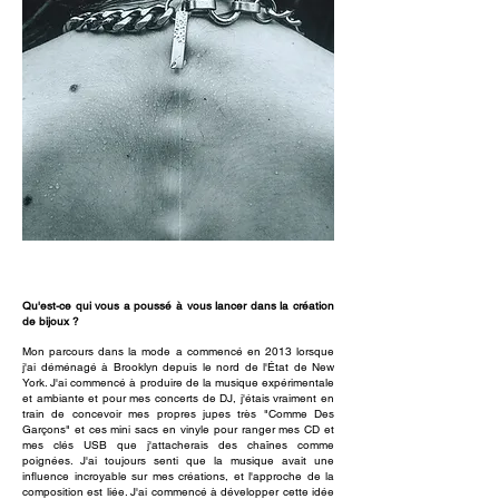
Qu'est-ce qui vous a poussé à vous lancer dans la création
de bijoux ?
Mon parcours dans la mode a commencé en 2013 lorsque
j'ai déménagé à Brooklyn depuis le nord de l'État de New
York. J'ai commencé à produire de la musique expérimentale
et ambiante et pour mes concerts de DJ, j'étais vraiment en
train de concevoir mes propres jupes très "Comme Des
Garçons" et ces mini sacs en vinyle pour ranger mes CD et
mes clés USB que j'attacherais des chaînes comme
poignées. J'ai toujours senti que la musique avait une
influence incroyable sur mes créations, et l'approche de la
composition est liée. J'ai commencé à développer cette idée