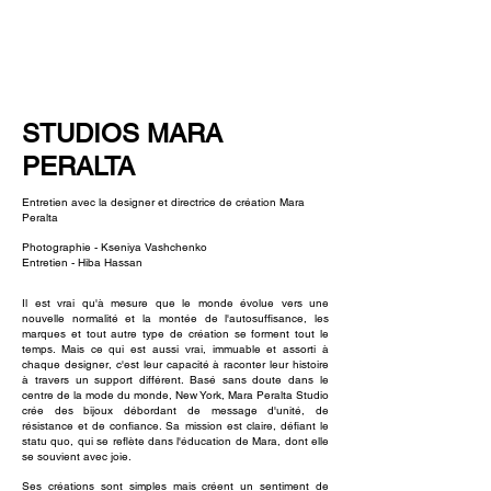
NEW WAVE MAG
STUDIOS MARA
PERALTA
Entretien avec la designer et directrice de création Mara
Peralta
Photographie - Kseniya Vashchenko
Entretien - Hiba Hassan
Il est vrai qu'à mesure que le monde évolue vers une
nouvelle normalité et la montée de l'autosuffisance, les
marques et tout autre type de création se forment tout le
temps. Mais ce qui est aussi vrai, immuable et assorti à
chaque designer, c'est leur capacité à raconter leur histoire
à travers un support différent. Basé sans doute dans le
centre de la mode du monde, New York, Mara Peralta Studio
crée des bijoux débordant de message d'unité, de
résistance et de confiance. Sa mission est claire, défiant le
statu quo, qui se reflète dans l'éducation de Mara, dont elle
se souvient avec joie.
Ses créations sont simples mais créent un sentiment de