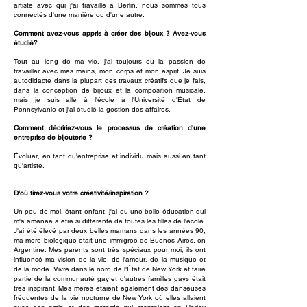
artiste avec qui j'ai travaillé à Berlin, nous sommes tous
connectés d'une manière ou d'une autre.
Comment avez-vous appris à créer des bijoux ? Avez-vous
étudié?
Tout au long de ma vie, j'ai toujours eu la passion de
travailler avec mes mains, mon corps et mon esprit. Je suis
autodidacte dans la plupart des travaux créatifs que je fais,
dans la conception de bijoux et la composition musicale,
mais je suis allé à l'école à l'Université d'État de
Pennsylvanie et j'ai étudié la gestion des affaires.
Comment décririez-vous le processus de création d'une
entreprise de bijouterie ?
Évoluer, en tant qu'entreprise et individu mais aussi en tant
qu'artiste.
D'où tirez-vous votre créativité/inspiration ?
Un peu de moi, étant enfant, j'ai eu une belle éducation qui
m'a amenée à être si différente de toutes les filles de l'école.
J'ai été élevé par deux belles mamans dans les années 90,
ma mère biologique était une immigrée de Buenos Aires, en
Argentine. Mes parents sont très spéciaux pour moi; ils ont
influencé ma vision de la vie, de l'amour, de la musique et
de la mode. Vivre dans le nord de l'État de New York et faire
partie de la communauté gay et d'autres familles gays était
très inspirant. Mes mères étaient également des danseuses
fréquentes de la vie nocturne de New York où elles allaient