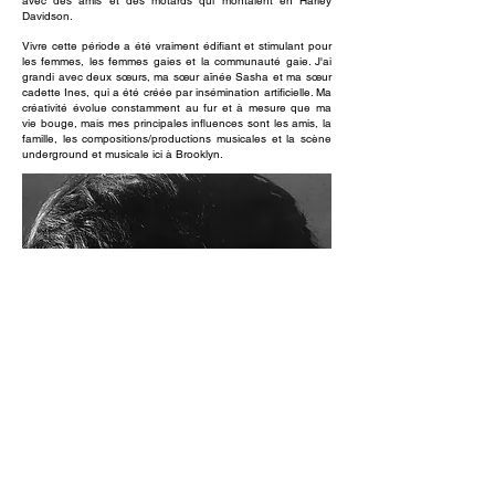
avec des amis et des motards qui montaient en Harley
Davidson.
Vivre cette période a été vraiment édifiant et stimulant pour
les femmes, les femmes gaies et la communauté gaie. J'ai
grandi avec deux sœurs, ma sœur aînée Sasha et ma sœur
cadette Ines, qui a été créée par insémination artificielle. Ma
créativité évolue constamment au fur et à mesure que ma
vie bouge, mais mes principales influences sont les amis, la
famille, les compositions/productions musicales et la scène
underground et musicale ici à Brooklyn.