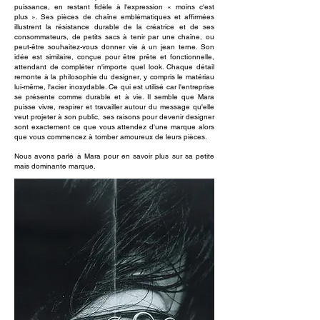
puissance, en restant fidèle à l'expression « moins c'est
plus ». Ses pièces de chaîne emblématiques et affirmées
illustrent la résistance durable de la créatrice et de ses
consommateurs, de petits sacs à tenir par une chaîne, ou
peut-être souhaitez-vous donner vie à un jean terne. Son
idée est similaire, conçue pour être prête et fonctionnelle,
attendant de compléter n'importe quel look. Chaque détail
remonte à la philosophie du designer, y compris le matériau
lui-même, l'acier inoxydable. Ce qui est utilisé car l'entreprise
se présente comme durable et à vie. Il semble que Mara
puisse vivre, respirer et travailler autour du message qu'elle
veut projeter à son public, ses raisons pour devenir designer
sont exactement ce que vous attendez d'une marque alors
que vous commencez à tomber amoureux de leurs pièces.
Nous avons parlé à Mara pour en savoir plus sur sa petite
mais dominante marque.