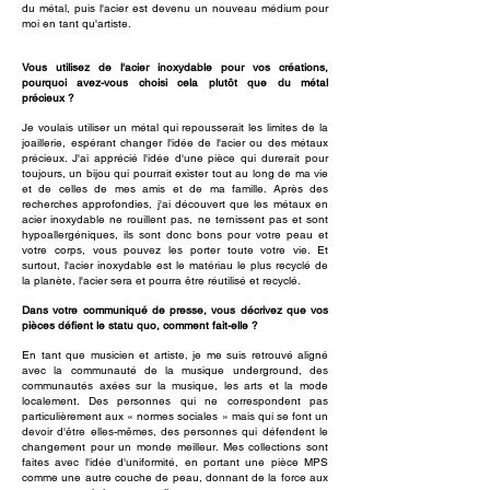
du métal, puis l'acier est devenu un nouveau médium pour
moi en tant qu'artiste.
Vous utilisez de l'acier inoxydable pour vos créations,
pourquoi avez-vous choisi cela plutôt que du métal
précieux ?
Je voulais utiliser un métal qui repousserait les limites de la
joaillerie, espérant changer l'idée de l'acier ou des métaux
précieux. J'ai apprécié l'idée d'une pièce qui durerait pour
toujours, un bijou qui pourrait exister tout au long de ma vie
et de celles de mes amis et de ma famille. Après des
recherches approfondies, j'ai découvert que les métaux en
acier inoxydable ne rouillent pas, ne ternissent pas et sont
hypoallergéniques, ils sont donc bons pour votre peau et
votre corps, vous pouvez les porter toute votre vie. Et
surtout, l'acier inoxydable est le matériau le plus recyclé de
la planète, l'acier sera et pourra être réutilisé et recyclé.
Dans votre communiqué de presse, vous décrivez que vos
pièces défient le statu quo, comment fait-elle ?
En tant que musicien et artiste, je me suis retrouvé aligné
avec la communauté de la musique underground, des
communautés axées sur la musique, les arts et la mode
localement. Des personnes qui ne correspondent pas
particulièrement aux « normes sociales » mais qui se font un
devoir d'être elles-mêmes, des personnes qui défendent le
changement pour un monde meilleur. Mes collections sont
faites avec l'idée d'uniformité, en portant une pièce MPS
comme une autre couche de peau, donnant de la force aux