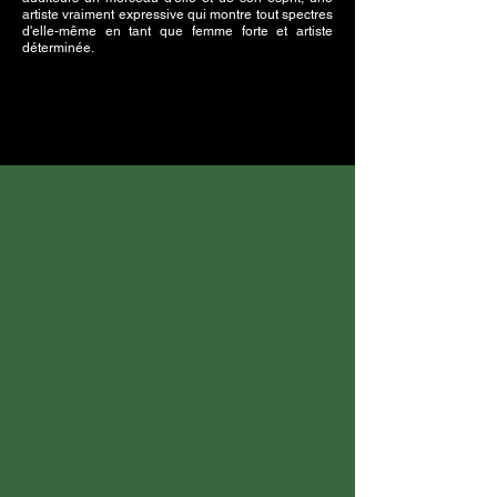
artiste vraiment expressive qui montre tout spectres
d'elle-même en tant que femme forte et artiste
déterminée.
Robe bustier à sequins
Sebastian Nissl
Bijoux
Isabel marant
Alighieri & ASOS