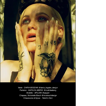
Veste -
DARIA BOGDAN @daria_bogdan_desig
n
Pantalon -
MATILDA ABERG
@matildaaberg
Bralette -
APUJAN @apujan
Chapeau,
Nicholette Bosch @nicoboschdesign
Chaussures et bijoux -
Talent's Own