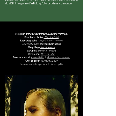
de définir le genre d'artiste qu'elle est dans ce monde.
Mots par
Bénédiction Borode
&
Rehana Harmony
Direction créative
:
Derrick Odafi
La photographie
Diego Chacon Martinez
Bénédiction des
cheveux Kambanga
Maquillage
Jessica Noire
Stylistes
Danielle Temeng
Retoucheur
Derrick Odafi
Directeur visuel
Azeez Bello
&
Brandon le souverain
Chef de projet
Yasmine Haidar
Remerciements spéciaux à Listen Up Biz