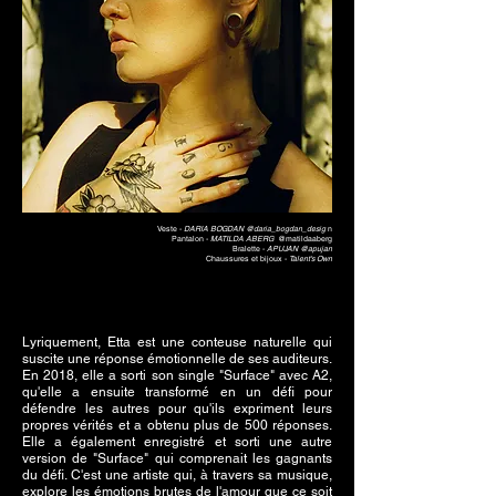
Veste -
DARIA BOGDAN @daria_bogdan_desig
n
Pantalon -
MATILDA ABERG
@matildaaberg
Bralette -
APUJAN @apujan
Chaussures et bijoux -
Talent's Own
Lyriquement, Etta est une conteuse naturelle qui
suscite une réponse émotionnelle de ses auditeurs.
En 2018, elle a sorti son single "Surface" avec A2,
qu'elle a ensuite transformé en un défi pour
défendre les autres pour qu'ils expriment leurs
propres vérités et a obtenu plus de 500 réponses.
Elle a également enregistré et sorti une autre
version de "Surface" qui comprenait les gagnants
du défi. C'est une artiste qui, à travers sa musique,
explore les émotions brutes de l'amour que ce soit