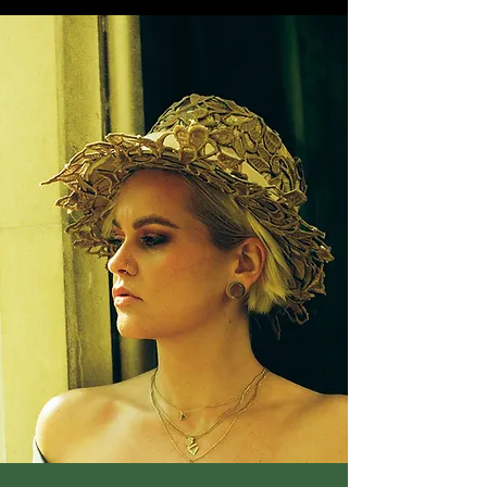
Tout au long de son expérience dans l'industrie de
la musique, Etta a maintenu son professionnalisme
et met souvent en garde les nouveaux arrivants
contre les pièges de l'industrie. Son amour pour la
musique est pur et cherche constamment à
s'équilibrer pour s'assurer que sa musique est
toujours à la hauteur de l'auditeur. Étant très
consciente de son environnement, elle n'a pas peur
de le dire comme si c'était nécessaire ou d'amener
les gens à se réconforter et à se détendre, en
particulier à travers son ton vocal et sa musicalité.
L'amour-propre est un concept important pour Etta
car elle comprend les hauts et les bas qui
accompagnent l'industrie musicale et la vie dans
son ensemble. Elle pratique cela en affrontant les
peurs, en affrontant les insécurités et en ouvrant
des conversations avec ses proches. Cela lui a
permis de comprend la valeur à un niveau plus
profond, cherchant à protéger son énergie et à
élever ceux qui l'entourent.