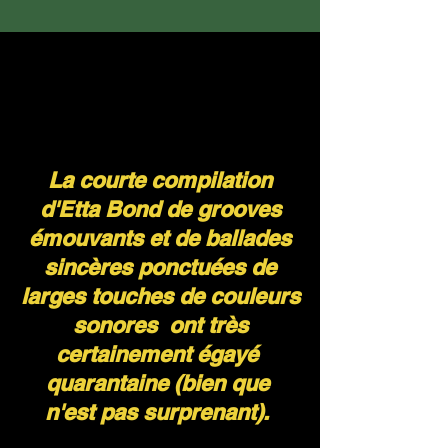
La courte compilation
d'Etta Bond de grooves
émouvants et de ballades
sincères ponctuées de
larges touches de couleurs
sonores ont très
certainement égayé
quarantaine (bien que
n'est pas surprenant).