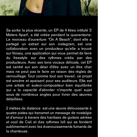
Sa sortie la plus récente, un EP de 4 titres intitulé '2
Meters Apart', a été créée pendant la quarantaine.
Le morceau d'ouverture "On A Beach", dont elle a
partagé un extrait sur son instagram, est une
collaboration avec un producteur qu'elle a trouvé
sur Voisey, une application qui vous permet de faire
du freestyle sur des rythmes créés par des
producteurs. Avec ses tons vocaux délicats, cet EP
est centré sur son désir d'être avec un être cher
mais ne peut pas le faire en raison des règles de
verrouillage. Tout comme tout son travail, ce projet
est sincère et apaisant pour ses auditeurs. Etta est
une artiste et auteur-compositeur bien équilibrée
qui a la capacité d'aborder n'importe quel sujet
sous de nombreux angles pour livrer des œuvres
détaillées.
2 mètres de distance
est une œuvre éblouissante à
quatre pistes qui transmet un message de nostalgie
et d'amour à travers des hantises de guitare aérées
et cool de Cali et des rythmes lofi qui se fondent
sublimement avec les évanouissements fumants de
la chanteuse.