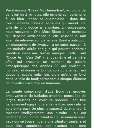
Vient ensuite "Break My Quarantine", au cours de
cet effort de 2 minutes, elle exhorte son partenaire
à, eh bien... briser sa quarantaine - dans des
roucoulements riches et sensuels qui ornent une
toile de fond douce à la guitare. En succession,
nous recevons « One More Sleep », un morceau
qui dépeint l'anticipation qu'elle ressent la nuit
avant de retrouver son partenaire. Bond a opté pour
un changement de livraison à ce sujet, passant à
une mélodie aérée et aiguë qui pourrait endormir
l'auditeur dans une transe onirique. Cette
suit
"Close As I Can Get" - la quatrième et dernière
offre, qui présente un moment de guitare
atmosphérique des années 80 qui enrichit le
morceau et donne le ton. La voix du chanteur est
douce et subtile cette fois, alors qu'elle se fond
dans la toile de fond; permettant à chaque élément
de travailler ensemble en harmonie.
La courte compilation d'Etta Bond de grooves
émouvants et de ballades sincères ponctuées de
larges touches de couleurs sonores
ont très
certainement égayé
quarantaine (bien que cela ne
surprenne pas). De plus, la capacité du chanteur à
raconter intelligemment une histoire - qui est
pertinente pour notre climat actuel, résonnera avec
ceux qui se trouvent dans une situation similaire et
peut être appréciée par d'autres qui sont