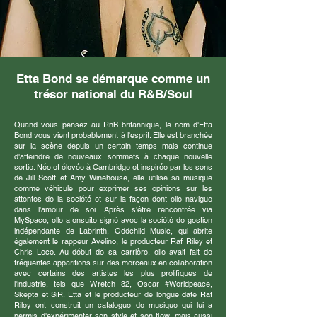
Etta Bond se démarque comme un
trésor national du R&B/Soul
Quand vous pensez au RnB britannique, le nom d'Etta
Bond vous vient probablement à l'esprit. Elle est branchée
sur la scène depuis un certain temps mais continue
d'atteindre de nouveaux sommets à chaque nouvelle
sortie. Née et élevée à Cambridge et inspirée par les sons
de Jill Scott et Amy Winehouse, elle utilise sa musique
comme véhicule pour exprimer ses opinions sur les
attentes de la société et sur la façon dont elle navigue
dans l'amour de soi. Après s'être rencontrée via
MySpace, elle a ensuite signé avec la société de gestion
indépendante de Labrinth, Oddchild Music, qui abrite
également le rappeur Avelino, le producteur Raf Riley et
Chris Loco. Au début de sa carrière, elle avait fait de
fréquentes apparitions sur des morceaux en collaboration
avec certains des artistes les plus prolifiques de
l'industrie, tels que Wretch 32, Oscar #Worldpeace,
Skepta et SiR. Etta et le producteur de longue date Raf
Riley ont construit un catalogue de musique qui lui a
permis d'expérimenter son style et son flow, mais aussi