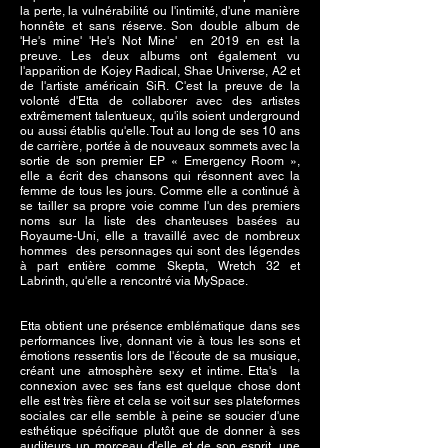
la perte, la vulnérabilité ou l'intimité, d'une manière
honnête et sans réserve. Son double album de
'He's mine' 'He's Not Mine'
en 2019 en est la
preuve. Les deux albums ont également vu
l'apparition de Kojey Radical, Shae Universe, A2 et
de l'artiste américain SiR. C'est la preuve de la
volonté d'Etta de collaborer avec des artistes
extrêmement talentueux, qu'ils soient underground
ou aussi établis qu'elle. Tout au long de ses 10 ans
de carrière, portée à de nouveaux sommets avec la
sortie de son premier EP « Emergency Room »,
elle a écrit des chansons qui résonnent avec la
femme de tous les jours. Comme elle a continué à
se tailler sa propre voie comme l'un des premiers
noms sur la liste des chanteuses basées au
Royaume-Uni, elle a travaillé avec de nombreux
hommes
des personnages qui sont des légendes
à part entière comme Skepta, Wretch 32 et
Labrinth, qu'elle a rencontré via MySpace.
Etta obtient une présence emblématique dans ses
performances live, donnant vie à tous les sons et
émotions ressentis lors de l'écoute de sa musique,
créant une atmosphère sexy et intime. Etta's
la
connexion avec ses fans est quelque chose dont
elle est très fière et cela se voit sur ses plateformes
sociales car elle semble à peine se soucier d'une
esthétique spécifique plutôt que de donner à ses
auditeurs un morceau d'elle et de son esprit, une