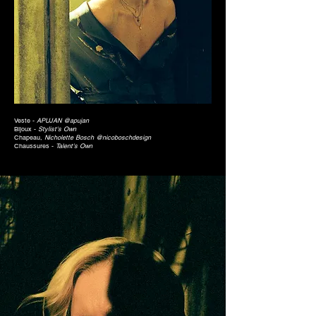
Veste -
APUJAN @apujan
Bijoux -
Stylist's Own
Chapeau,
Nicholette Bosch @nicoboschdesign
Chaussures -
Talent's Own