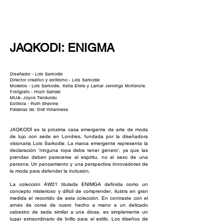
NEW WAVE MAG
JAQKODI: ENIGMA
Diseñador - Lois Sarkodie
Director creativo y estilismo - Lois Sarkodie
Modelos - Lois Sarkodie,
Ketia Efete y Lamar Jennings McKenzie.
Fotógrafo - Hozir Sahdat
MUA- Joyce Tandundu
Estilista - Ruth Shevine
Palabras de: Didi Yohannese
JAQKODÍ es la próxima casa emergente de arte de moda
de lujo con sede en Londres, fundada por la diseñadora
visionaria Lois Sarkodie. La marca emergente representa la
declaración 'ninguna ropa debe tener género', ya que las
prendas deben parecerse al espíritu, no al sexo de una
persona. Un pensamiento y una perspectiva innovadores de
la moda para defender la inclusión.
La colección AW21 titulada ENIMGA definida como un
concepto misterioso y difícil de comprender, ilustra en gran
medida el recorrido de esta colección. En contraste con el
arnés de corsé de cuero hecho a mano a un delicado
cabestro de seda similar a una diosa, es simplemente un
lugar extraordinario de brillo para el estilo. Los diseños de