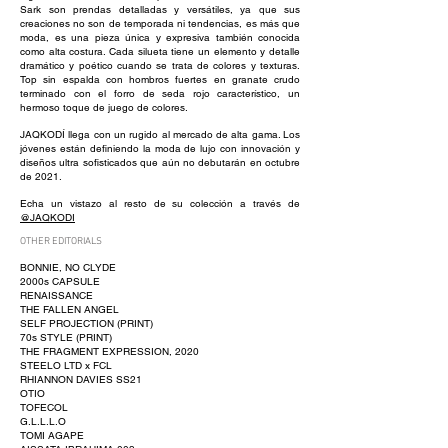
Sark son prendas detalladas y versátiles, ya que sus
creaciones no son de temporada ni tendencias, es más que
moda, es una pieza única y expresiva también conocida
como alta costura. Cada silueta tiene un elemento y detalle
dramático y poético cuando se trata de colores y texturas.
Top sin espalda con hombros fuertes en granate crudo
terminado con el forro de seda rojo característico, un
hermoso toque de juego de colores.
JAQKODÍ llega con un rugido al mercado de alta gama. Los
jóvenes están definiendo la moda de lujo con innovación y
diseños ultra sofisticados que aún no debutarán en octubre
de 2021.
Echa un vistazo al resto de su colección a través de
@JAQKODI
OTHER EDITORIALS
BONNIE, NO CLYDE
2000s CAPSULE
RENAISSANCE
THE FALLEN ANGEL
SELF PROJECTION (PRINT)
70s STYLE (PRINT)
THE FRAGMENT EXPRESSION, 2020
STEELO LTD x FCL
RHIANNON DAVIES SS21
OTIO
TOFECOL
G.L.L.L.O
TOMI AGAPE