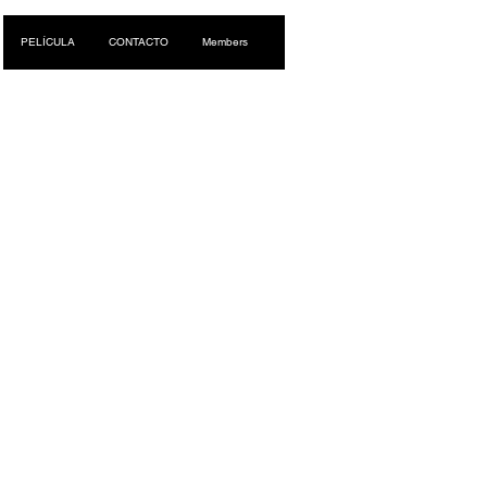
Iniciar sesión
PELÍCULA
CONTACTO
Members