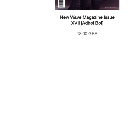
New Wave Magazine Issue
Vista rápida
XVII [Adhel Bol]
Precio
18,00 GBP