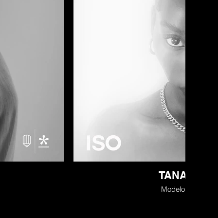
TANATSWA
Modelo / Escritor