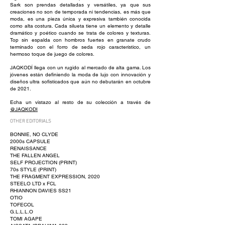
Sark son prendas detalladas y versátiles, ya que sus
creaciones no son de temporada ni tendencias, es más que
moda, es una pieza única y expresiva también conocida
como alta costura. Cada silueta tiene un elemento y detalle
dramático y poético cuando se trata de colores y texturas.
Top sin espalda con hombros fuertes en granate crudo
terminado con el forro de seda rojo característico, un
hermoso toque de juego de colores.
JAQKODÍ llega con un rugido al mercado de alta gama. Los
jóvenes están definiendo la moda de lujo con innovación y
diseños ultra sofisticados que aún no debutarán en octubre
de 2021.
Echa un vistazo al resto de su colección a través de
@JAQKODI
OTHER EDITORIALS
BONNIE, NO CLYDE
2000s CAPSULE
RENAISSANCE
THE FALLEN ANGEL
SELF PROJECTION (PRINT)
70s STYLE (PRINT)
THE FRAGMENT EXPRESSION, 2020
STEELO LTD x FCL
RHIANNON DAVIES SS21
OTIO
TOFECOL
G.L.L.L.O
TOMI AGAPE