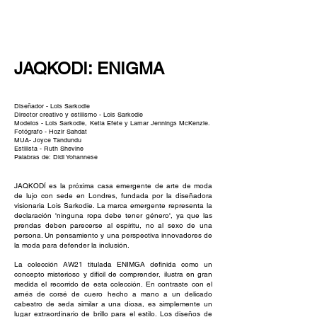
NEW WAVE MAG
JAQKODI: ENIGMA
Diseñador - Lois Sarkodie
Director creativo y estilismo - Lois Sarkodie
Modelos - Lois Sarkodie,
Ketia Efete y Lamar Jennings McKenzie.
Fotógrafo - Hozir Sahdat
MUA- Joyce Tandundu
Estilista - Ruth Shevine
Palabras de: Didi Yohannese
JAQKODÍ es la próxima casa emergente de arte de moda
de lujo con sede en Londres, fundada por la diseñadora
visionaria Lois Sarkodie. La marca emergente representa la
declaración 'ninguna ropa debe tener género', ya que las
prendas deben parecerse al espíritu, no al sexo de una
persona. Un pensamiento y una perspectiva innovadores de
la moda para defender la inclusión.
La colección AW21 titulada ENIMGA definida como un
concepto misterioso y difícil de comprender, ilustra en gran
medida el recorrido de esta colección. En contraste con el
arnés de corsé de cuero hecho a mano a un delicado
cabestro de seda similar a una diosa, es simplemente un
lugar extraordinario de brillo para el estilo. Los diseños de