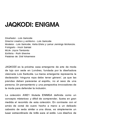
NEW WAVE MAG
JAQKODI: ENIGMA
Diseñador - Lois Sarkodie
Director creativo y estilismo - Lois Sarkodie
Modelos - Lois Sarkodie,
Ketia Efete y Lamar Jennings McKenzie.
Fotógrafo - Hozir Sahdat
MUA- Joyce Tandundu
Estilista - Ruth Shevine
Palabras de: Didi Yohannese
JAQKODÍ es la próxima casa emergente de arte de moda
de lujo con sede en Londres, fundada por la diseñadora
visionaria Lois Sarkodie. La marca emergente representa la
declaración 'ninguna ropa debe tener género', ya que las
prendas deben parecerse al espíritu, no al sexo de una
persona. Un pensamiento y una perspectiva innovadores de
la moda para defender la inclusión.
La colección AW21 titulada ENIMGA definida como un
concepto misterioso y difícil de comprender, ilustra en gran
medida el recorrido de esta colección. En contraste con el
arnés de corsé de cuero hecho a mano a un delicado
cabestro de seda similar a una diosa, es simplemente un
lugar extraordinario de brillo para el estilo. Los diseños de