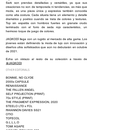
Sark son prendas detalladas y versátiles, ya que sus
creaciones no son de temporada ni tendencias, es más que
moda, es una pieza única y expresiva también conocida
como alta costura. Cada silueta tiene un elemento y detalle
dramático y poético cuando se trata de colores y texturas.
Top sin espalda con hombros fuertes en granate crudo
terminado con el forro de seda rojo característico, un
hermoso toque de juego de colores.
JAQKODÍ llega con un rugido al mercado de alta gama. Los
jóvenes están definiendo la moda de lujo con innovación y
diseños ultra sofisticados que aún no debutarán en octubre
de 2021.
Echa un vistazo al resto de su colección a través de
@JAQKODI
OTHER EDITORIALS
BONNIE, NO CLYDE
2000s CAPSULE
RENAISSANCE
THE FALLEN ANGEL
SELF PROJECTION (PRINT)
70s STYLE (PRINT)
THE FRAGMENT EXPRESSION, 2020
STEELO LTD x FCL
RHIANNON DAVIES SS21
OTIO
TOFECOL
G.L.L.L.O
TOMI AGAPE