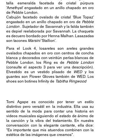
talla esmeralda facetada de cristal púrpura
'Amethyst' engastado en un anillo chapado en oro
de Pebble London.
Cabujón facetado ovalado de cristal 'Blue Topaz'
engastado en un anillo chapado en oro de
Pebble
London
.
Sujetador de Savannah y la falda también
es de
piel reelaborada por Savannah. La chaqueta
es de
cuero bordado por Henna Malhan. Las
azadas
son tacones
Marsini
'Stallion'.
Para el Look 4, los
aretes son aretes grandes
ovalados chapados en oro con centros de concha
blanca y decorados con veintiún perlas blancas de
Pebble London. los
Ring es de
Pebble London
(consulte el aspecto 3 para ver una descripción).
El
vestido es un vestido plisado de
WED
y los
guantes son Flower Gloves también de WED
. Los
s
hoes son botines Infinity de
Tabitha Ringwood
Tomi Agape es conocido por tener un estilo
distintivo pero versátil en la industria. Ella usa su
sentido de la moda para contar una historia en
videos musicales siguiendo el estado de ánimo de
la canción y la vibra del tratamiento. En nuestra
conversación con la elegante cantante, ella dice:
"Es importante que mis atuendos combinen con la
estética de las imágenes que creamos".