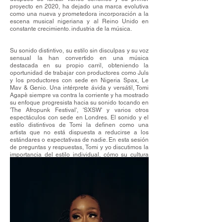
proyecto en 2020, ha dejado una marca evolutiva
como una nueva y prometedora incorporación a la
escena musical nigeriana y al Reino Unido en
constante crecimiento. industria de la música.
Su sonido distintivo, su estilo sin disculpas y su voz
sensual la han convertido en una música
destacada en su propio carril, obteniendo la
oportunidad de trabajar con productores como Juls
y los productores con sede en Nigeria Spax, Le
Mav & Genio. Una intérprete ávida y versátil, Tomi
Agapè siempre va contra la corriente y ha mostrado
su enfoque progresista hacia su sonido tocando en
'The Afropunk Festival', 'SXSW' y varios otros
espectáculos con sede en Londres. El sonido y el
estilo distintivos de Tomi la definen como una
artista que no está dispuesta a reducirse a los
estándares o expectativas de nadie. En esta sesión
de preguntas y respuestas, Tomi y yo discutimos la
importancia del estilo individual, cómo su cultura
ha impactado su gusto por la moda y mucho más.