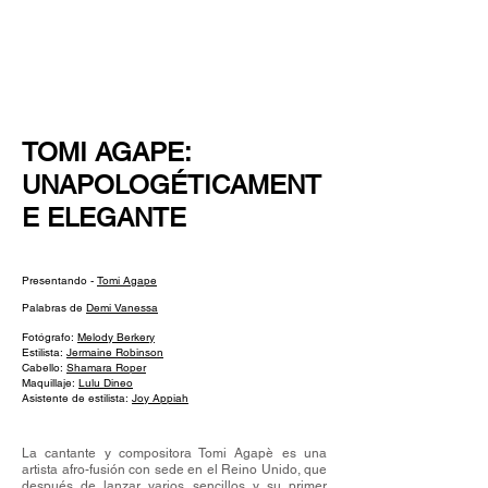
NEW WAVE MAG
TOMI AGAPE:
UNAPOLOGÉTICAMENT
E ELEGANTE
Presentando -
Tomi Agape
Palabras de
Demi Vanessa
Fotógrafo:
Melody Berkery
Estilista:
Jermaine Robinson
Cabello:
Shamara Roper
Maquillaje:
Lulu Dineo
Asistente de estilista:
Joy Appiah
La cantante y compositora Tomi Agapè es una
artista afro-fusión con sede en el Reino Unido, que
después de lanzar varios sencillos y su primer