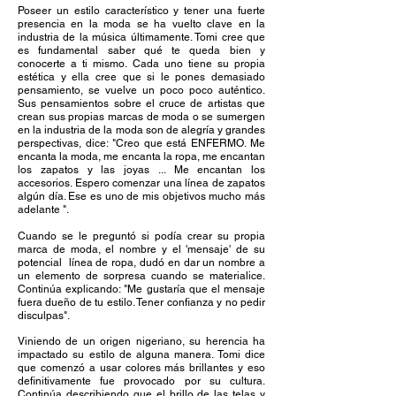
Poseer un estilo característico y tener una fuerte
presencia en la moda se ha vuelto clave en la
industria de la música últimamente. Tomi cree que
es fundamental saber qué te queda bien y
conocerte a ti mismo. Cada uno tiene su propia
estética y ella cree que si le pones demasiado
pensamiento, se vuelve un poco poco auténtico.
Sus pensamientos sobre el cruce de artistas que
crean sus propias marcas de moda o se sumergen
en la industria de la moda son de alegría y grandes
perspectivas, dice: "Creo que está ENFERMO. Me
encanta la moda, me encanta la ropa, me encantan
los zapatos y las joyas ... Me encantan los
accesorios. Espero comenzar una línea de zapatos
algún día. Ese es uno de mis objetivos mucho más
adelante ".
Cuando se le preguntó si podía crear su propia
marca de moda, el nombre y el 'mensaje' de su
potencial
línea de ropa, dudó en dar un nombre a
un elemento de sorpresa cuando se materialice.
Continúa explicando: "Me gustaría que el mensaje
fuera dueño de tu estilo. Tener confianza y no pedir
disculpas".
Viniendo de un origen nigeriano, su herencia ha
impactado su estilo de alguna manera. Tomi dice
que comenzó a usar colores más brillantes y eso
definitivamente fue provocado por su cultura.
Continúa describiendo que el brillo de las telas y