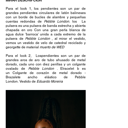
MIRAR DESCRIPCIÓN
Para el look 1, los pendientes son un par de
grandes pendientes circulares de latón balineses
con un borde de bucles de alambre y pequeñas
cuentas redondas de
Pebble London.
los
La
pulsera es una pulsera de banda estrecha y abierta
chapada en oro Con una gran perla blanca de
agua dulce 'barroca' unida a cada extremo de la
pulsera de
Pebble London
, al mirar el vestido,
vemos un vestido de velo de catedral reciclado y
georgette de material
muerto de WED
Para el look 2,
Los
pendientes son un par de
grandes aros de aro de tubo ahusado de metal
dorado, cada uno con diez perillas y un colgante
ovalado de
Pebble London
. El
racelet b es
un
Colgante de corazón de metal dorado -
Brazalete ancho elástico de Pebble
London.
Vestido de
Eduardo Moreira