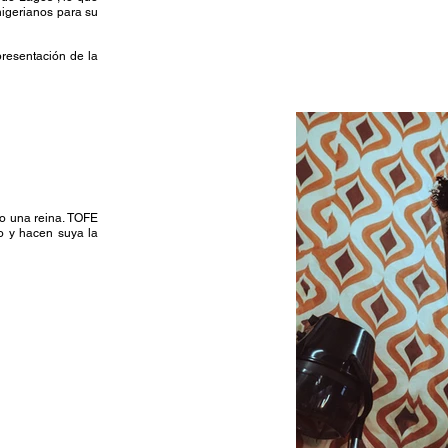
nigerianos para su
presentación de la
mo una reina. TOFE
o y hacen suya la