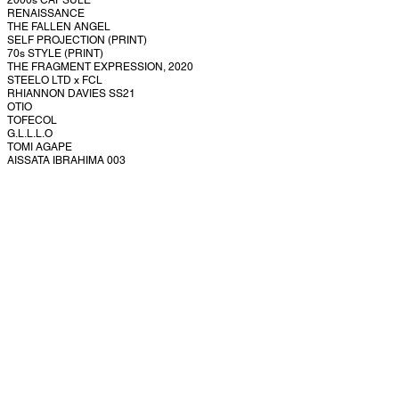
2000s CAPSULE
RENAISSANCE
THE FALLEN ANGEL
SELF PROJECTION (PRINT)
70s STYLE (PRINT)
THE FRAGMENT EXPRESSION, 2020
STEELO LTD x FCL
RHIANNON DAVIES SS21
OTIO
TOFECOL
G.L.L.L.O
TOMI AGAPE
AISSATA IBRAHIMA 003