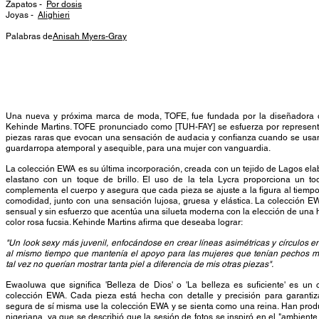
Zapatos -
Por dosis
Joyas -
Alighieri
Palabras de
Anisah Myers-Gray
Una nueva y próxima marca de moda, TOFE, fue fundada por la diseñadora 
Kehinde Martins. TOFE pronunciado como [TUH-FAY] se esfuerza por representar
piezas raras que evocan una sensación de audacia y confianza cuando se usan
guardarropa atemporal y asequible, para una mujer con vanguardia.
​
La colección EWA es su última incorporación, creada con un tejido de Lagos ela
elastano con un toque de brillo. El uso de la tela Lycra proporciona un to
complementa el cuerpo y asegura que cada pieza se ajuste a la figura al tiem
comodidad, junto con una sensación lujosa, gruesa y elástica. La colección E
sensual y sin esfuerzo que acentúa una silueta moderna con la elección de una
color rosa fucsia. Kehinde Martins afirma que deseaba lograr:
"Un look sexy más juvenil, enfocándose en crear líneas asimétricas y círculos en
al mismo tiempo que mantenía el apoyo para las mujeres que tenían pechos 
tal vez no querían mostrar tanta piel a diferencia de mis otras piezas".
Ewaoluwa que significa 'Belleza de Dios' o 'La belleza es suficiente' es un c
colección EWA. Cada pieza está hecha con detalle y precisión para garant
segura de sí misma use la colección EWA y se sienta como una reina. Han prod
nigeriana, ya que se describió que la sesión de fotos se inspiró en el "ambiente