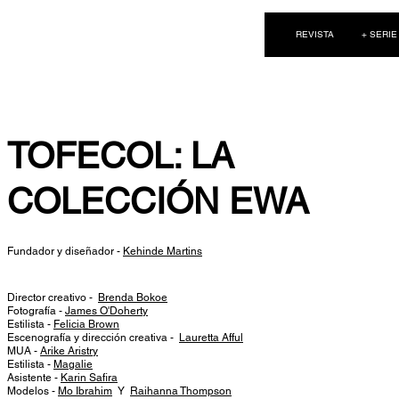
NEW WAVE MAG
REVISTA
+ SERIE
TOFECOL: LA
COLECCIÓN EWA
Fundador y diseñador -
Kehinde Martins
Director creativo -
Brenda Bokoe
Fotografía -
James O'Doherty
Estilista -
Felicia Brown
Escenografía y dirección creativa -
Lauretta Afful
MUA -
Arike Aristry
Estilista -
Magalie
Asistente -
Karin Safira
Modelos -
Mo Ibrahim
Y
Raihanna Thompson