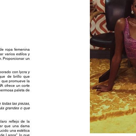
de ropa femenina
 varios estilos y
. Proporcionar un
borado con lycra y
que de brillo que
po que promueve la
WA ofrece un corte
 hermosa paleta de
 todas las piezas,
más grandes o que
laro reflejo de la
izar que una dama
ucido una estética
 de Lagos", lo que