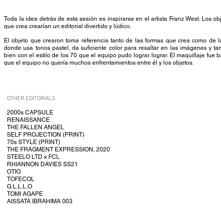
Toda la idea detrás de esta sesión es inspirarse en el artista Franz West. Los ob
que crea crearían un editorial divertido y lúdico.
El objeto que crearon toma referencia tanto de las formas que crea como de l
donde usa tonos pastel, da suficiente color para resaltar en las imágenes y 
bien con el estilo de los 70 que el equipo pudo lograr. lograr. El maquillaje fue
que el equipo no quería muchos enfrentamientos entre él y los objetos.
OTHER EDITORIALS
2000s CAPSULE
RENAISSANCE
THE FALLEN ANGEL
SELF PROJECTION (PRINT)
70s STYLE (PRINT)
THE FRAGMENT EXPRESSION, 2020
STEELO LTD x FCL
RHIANNON DAVIES SS21
OTIO
TOFECOL
G.L.L.L.O
TOMI AGAPE
AISSATA IBRAHIMA 003