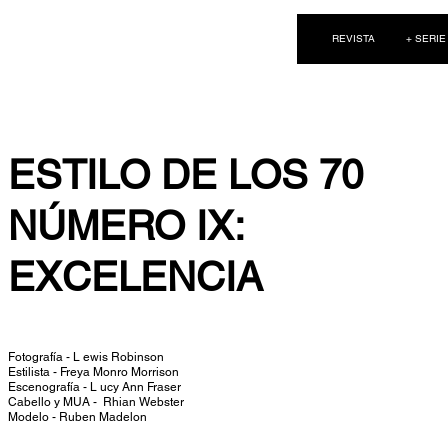
NEW WAVE MAG
REVISTA
+ SERIE
ESTILO DE LOS 70
NÚMERO IX:
EXCELENCIA
Fotografía - L
ewis Robinson
Estilista - Freya Monro Morrison
Escenografía - L
ucy Ann Fraser
Cabello y MUA -
Rhian Webster
Modelo - Ruben Madelon