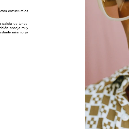
jetos estructurales
a paleta de tonos,
también encaja muy
 bastante mínimo ya