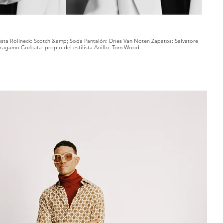
lista Rollneck: Scotch &amp; Soda Pantalón: Dries Van Noten Zapatos: Salvatore
ragamo Corbata: propio del estilista Anillo: Tom Wood