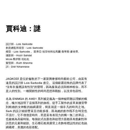
NEW WAVE MAG
賈科迪：謎
設計師 - Lois Sarkodie
創意總監和造型 - Lois Sarkodie
模型 - Lois Sarkodie，
凱蒂亞·埃菲特和拉馬爾·詹寧斯·麥肯齊。
攝影師 - Hozir Sahdat
MUA-喬伊斯·坦杜杜
髮型師 - Ruth Shevine
詞：Didi Yohannese
JAQKODÍ 是位於倫敦的下一家新興奢侈時尚藝術公司，由富有
遠見的設計師 Lois Sarkodie 創立。這個嶄露頭角的品牌代表了
“沒有衣服應該有性別”的聲明，因為服裝必須與精神相似，而不
是人的性別。一種開創性的時尚思想和觀點，以支持包容性。
名為 ENIMGA 的 AW21 系列被定義為一個神秘而難以理解的概
念，極大地說明了這個系列的旅程。從手工製作的皮革束腰背帶
到精緻的女神般的絲綢露背，簡直就是一個非凡的時尚之地。
Sark 的設計細節豐富且功能多樣，因為她的創作既不合時宜也
不流行，它不僅僅是時尚，而是富有表現力的獨一無二的單品，
也被稱為高級時裝。每個款式在顏色和紋理方面都具有戲劇性和
詩意的元素和細節。生石榴石粗肩露背上衣飾有標誌性的紅色絲
綢襯裡，美麗的色彩搭配。