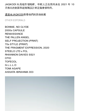
JAQKODÍ 向高端市場咆哮。年輕人正在用尚未在 2021 年 10
月推出的創新和超複雜設計來定義奢侈時尚。
通過@JAQKODI
查看他們的其他收藏
OTHER EDITORIALS
BONNIE, NO CLYDE
2000s CAPSULE
RENAISSANCE
THE FALLEN ANGEL
SELF PROJECTION (PRINT)
70s STYLE (PRINT)
THE FRAGMENT EXPRESSION, 2020
STEELO LTD x FCL
RHIANNON DAVIES SS21
OTIO
TOFECOL
G.L.L.L.O
TOMI AGAPE
AISSATA IBRAHIMA 003