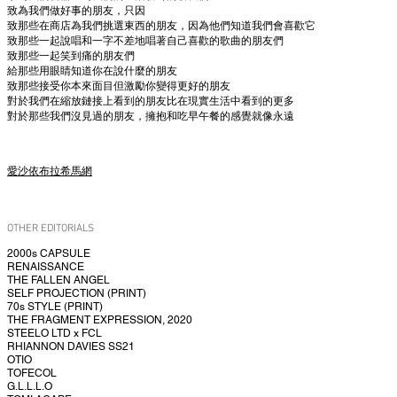
致為我們做好事的朋友，只因
致那些在商店為我們挑選東西的朋友，因為他們知道我們會喜歡它
致那些一起說唱和一字不差地唱著自己喜歡的歌曲的朋友們
致那些一起笑到痛的朋友們
給那些用眼睛知道你在說什麼的朋友
致那些接受你本來面目但激勵你變得更好的朋友
對於我們在縮放鏈接上看到的朋友比在現實生活中看到的更多
對於那些我們沒見過的朋友，擁抱和吃早午餐的感覺就像永遠
愛沙依布拉希馬網
OTHER EDITORIALS
2000s CAPSULE
RENAISSANCE
THE FALLEN ANGEL
SELF PROJECTION (PRINT)
70s STYLE (PRINT)
THE FRAGMENT EXPRESSION, 2020
STEELO LTD x FCL
RHIANNON DAVIES SS21
OTIO
TOFECOL
G.L.L.L.O