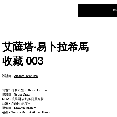
NEW WAVE MAG
雜
艾薩塔·易卜拉希馬
收藏 003
設計師 -
Aissata Ibrahima
創意指導和造型 - Rhona Ezuma
攝影師 - Silvia Draz
MUA - 克里斯蒂安娜·阿曼克拉
頭髮 - 丹妮爾·伊戈爾
攝像師 - Khevyn Ibrahim
模型 - Sienna King & Akuac Thiep