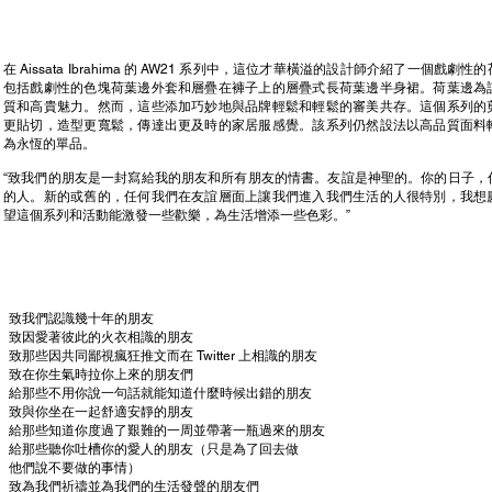
在 Aissata Ibrahima 的 AW21 系列中，這位才華橫溢的設計師介紹了一個戲劇
包括戲劇性的色塊荷葉邊外套和層疊在褲子上的層疊式長荷葉邊半身裙。荷葉邊為
質和高貴魅力。然而，這些添加巧妙地與品牌輕鬆和輕鬆的審美共存。這個系列的
更貼切，造型更寬鬆，傳達出更及時的家居服感覺。該系列仍然設法以高品質面料
為永恆的單品。
“致我們的朋友是一封寫給我的朋友和所有朋友的情書。友誼是神聖的。你的日子，
的人。新的或舊的，任何我們在友誼層面上讓我們進入我們生活的人很特別，我想
望這個系列和活動能激發一些歡樂，為生活增添一些色彩。”
致我們認識幾十年的朋友
致因愛著彼此的火衣相識的朋友
致那些因共同鄙視瘋狂推文而在 Twitter 上相識的朋友
致在你生氣時拉你上來的朋友們
給那些不用你說一句話就能知道什麼時候出錯的朋友
致與你坐在一起舒適安靜的朋友
給那些知道你度過了艱難的一周並帶著一瓶過來的朋友
給那些聽你吐槽你的愛人的朋友（只是為了回去做
他們說不要做的事情）
致為我們祈禱並為我們的生活發聲的朋友們