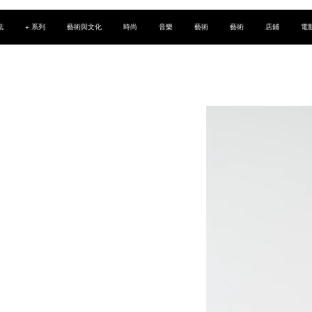
誌
+ 系列
藝術與文化
時尚
音樂
藝術
藝術
店鋪
電