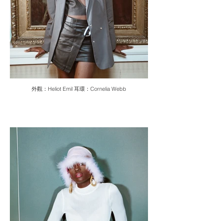
外觀：Heliot Emil 耳環：Cornelia Webb