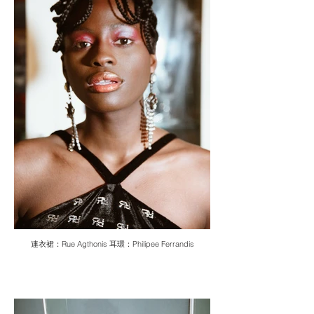
連衣裙：Rue Agthonis 耳環：Philipee Ferrandis