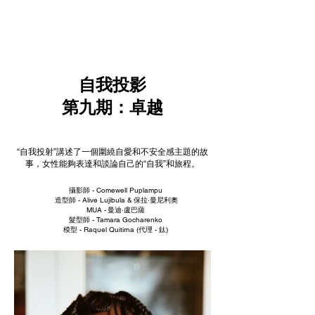
NEW WAVE MAG
自我投影
第九期：卓越
“自我投射”講述了一個圍繞自愛和不安全感主題的故
事，女性能夠表達和談論自己的“自我”和旅程。
攝影師 - Comewell Puplampu
造型師 - Alive Lujibula &
保拉·曼尼利奧
MUA -
曼迪·盧巴薩
髮型師 - Tamara Gocharenko
模型 - Raquel Quitirna (
代理 - 鈦)