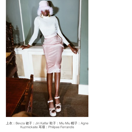
上衣：Bevza 裙子：Jiri Kalfar 鞋子：Miu Miu 帽子：Agne
Kuzmickaite 耳環：Philipee Ferrandis