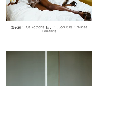
連衣裙：Rue Agthonis 鞋子：Gucci 耳環：Philipee
Ferrandis