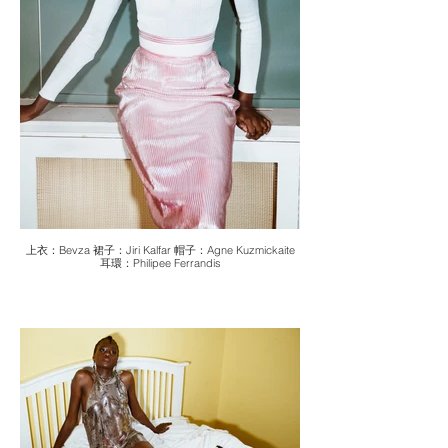
上衣：Bevza 裙子：Jiri Kalfar 帽子：Agne Kuzmickaite
耳環：Philipee Ferrandis