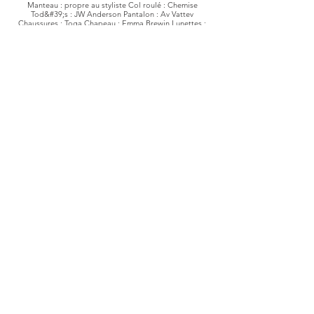
Manteau : propre au styliste Col roulé : Chemise
Tod&#39;s : JW Anderson Pantalon : Av Vattev
Chaussures : Toga Chapeau : Emma Brewin Lunettes :
Port Tanger