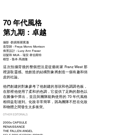
NEW WAVE MAG
70 年代風格
第九期：卓越
攝影 -
劉易斯羅賓遜
造型師 - Freya Monro Morrison
佈景設計 -
Lucy Ann Fraser
頭髮和 MUA -
瑞安·韋伯斯特
模型 - 魯本·馬德隆
這次拍攝背後的整個想法是從藝術家 Franz West 那
裡汲取靈感。他創造的結構對象將創造一個有趣和俏
皮的社論。
他們創建的對象參考了他創建的形狀和色調調色板，
在那裡他使用了柔和的色調，它提供了足夠的顏色以
在圖像中彈出，並且與團隊能夠使用的 70 年代風格
相得益彰達到。化妝非常簡單，因為團隊不想在化妝
和物體之間發生太多衝突。
OTHER EDITORIALS
2000s CAPSULE
RENAISSANCE
THE FALLEN ANGEL