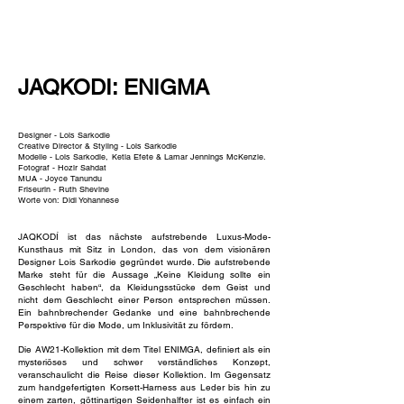
NEW WAVE MAG
JAQKODI: ENIGMA
Designer - Lois Sarkodie
Creative Director & Styling - Lois Sarkodie
Modelle - Lois Sarkodie,
Ketia Efete & Lamar Jennings McKenzie.
Fotograf - Hozir Sahdat
MUA - Joyce Tanundu
Friseurin - Ruth Shevine
Worte von: Didi Yohannese
JAQKODÍ ist das nächste aufstrebende Luxus-Mode-
Kunsthaus mit Sitz in London, das von dem visionären
Designer Lois Sarkodie gegründet wurde. Die aufstrebende
Marke steht für die Aussage „Keine Kleidung sollte ein
Geschlecht haben“, da Kleidungsstücke dem Geist und
nicht dem Geschlecht einer Person entsprechen müssen.
Ein bahnbrechender Gedanke und eine bahnbrechende
Perspektive für die Mode, um Inklusivität zu fördern.
Die AW21-Kollektion mit dem Titel ENIMGA, definiert als ein
mysteriöses und schwer verständliches Konzept,
veranschaulicht die Reise dieser Kollektion. Im Gegensatz
zum handgefertigten Korsett-Harness aus Leder bis hin zu
einem zarten, göttinartigen Seidenhalfter ist es einfach ein