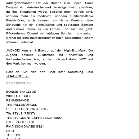
außergewöhnlicher Ort der Brillanz zum Stylen. Sarks
Designs sind detailreiche und vielseitige Kleidungsstücke,
da ihre Kreationen weder saisonal noch trendig sind,
sondern mehr als modische, sondern ausdrucksstarke
Einzelstücke, auch bekannt als Haute Couture. Jede
Silhouette hat ein dramatisches und poetisches Element
und Details, wenn es um Farben und Texturen geht.
Rückenfreies Oberteil mit kräftigen Schultern aus rohem
Granat mit dem charakteristischen roten Seidenfutter, einem
schönen Farbspiel.
JAQKODÍ kommt mit Bravour auf den High-End-Markt. Die
Jugend definiert Luxusmode mit Innovation und
hochentwickelten Designs, die noch im Oktober 2021 auf
den Markt kommen werden.
Schauen Sie sich den Rest ihrer Sammlung über
@JAQKODI . an
OTHER EDITORIALS
BONNIE, NO CLYDE
2000s CAPSULE
RENAISSANCE
THE FALLEN ANGEL
SELF PROJECTION (PRINT)
70s STYLE (PRINT)
THE FRAGMENT EXPRESSION, 2020
STEELO LTD x FCL
RHIANNON DAVIES SS21
OTIO
TOFECOL