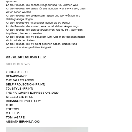
sprechen
An die Freunde, die schöne Dinge für uns tun, einfach weil
An die Freunde, die etwas für uns abholen, weil sie wissen, dass
wir es lieben werden
An die Freunde, die gemeinsam rappen und wortwörtlich ihre
Lieblingssongs singen
An die Freunde die miteinander lachen bis es wehtut
An die Freunde, die wissen, was du mit deinen Augen sagst
An die Freunde, die dich so akzeptieren, wie du bist, aber dich
inspirieren, besser zu werden
An die Freunde, die wir bei Zoom-Link-Ups mehr gesehen haben
als im wirklichen Leben
An die Freunde, die wir nicht gesehen haben, umarmt und
gebruncht in einer gefühlten Ewigkeit
AISSATAIBRAHIMA.COM
OTHER EDITORIALS
2000s CAPSULE
RENAISSANCE
THE FALLEN ANGEL
SELF PROJECTION (PRINT)
70s STYLE (PRINT)
THE FRAGMENT EXPRESSION, 2020
STEELO LTD x FCL
RHIANNON DAVIES SS21
OTIO
TOFECOL
G.L.L.L.O
TOMI AGAPE
AISSATA IBRAHIMA 003