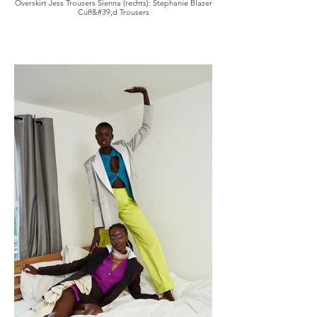
Overskirt Jess Trousers Sienna (rechts): Stephanie Blazer
Cuff&#39;d Trousers