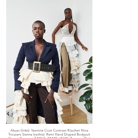
Akuac (links): Yasmine Coat Contrast Rüschen Nina
Trousers Sienna (rechts): Remi Hand Draped Bodysuit