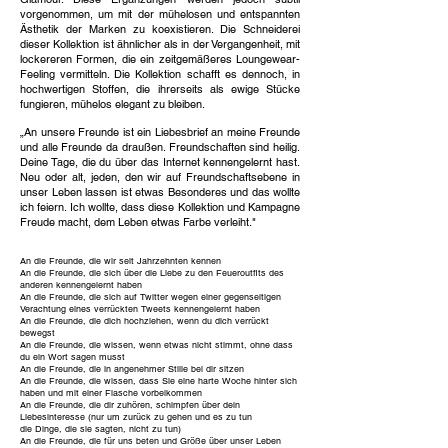
vorgenommen, um mit der mühelosen und entspannten
Ästhetik der Marken zu koexistieren. Die Schneiderei
dieser Kollektion ist ähnlicher als in der Vergangenheit, mit
lockereren Formen, die ein zeitgemäßeres Loungewear-
Feeling vermitteln. Die Kollektion schafft es dennoch, in
hochwertigen Stoffen, die ihrerseits als ewige Stücke
fungieren, mühelos elegant zu bleiben.
„An unsere Freunde ist ein Liebesbrief an meine Freunde
und alle Freunde da draußen. Freundschaften sind heilig.
Deine Tage, die du über das Internet kennengelernt hast.
Neu oder alt, jeden, den wir auf Freundschaftsebene in
unser Leben lassen ist etwas Besonderes und das wollte
ich feiern. Ich wollte, dass diese Kollektion und Kampagne
Freude macht, dem Leben etwas Farbe verleiht."
An die Freunde, die wir seit Jahrzehnten kennen
An die Freunde, die sich über die Liebe zu den Feueroutfits des
anderen kennengelernt haben
An die Freunde, die sich auf Twitter wegen einer gegenseitigen
Verachtung eines verrückten Tweets kennengelernt haben
An die Freunde, die dich hochziehen, wenn du dich verrückt
bewegst
An die Freunde, die wissen, wenn etwas nicht stimmt, ohne dass
du ein Wort sagen musst
An die Freunde, die in angenehmer Stille bei dir sitzen
An die Freunde, die wissen, dass Sie eine harte Woche hinter sich
haben und mit einer Flasche vorbeikommen
An die Freunde, die dir zuhören, schimpfen über dein
Liebesinteresse (nur um zurück zu gehen und es zu tun
die Dinge, die sie sagten, nicht zu tun)
An die Freunde, die für uns beten und Größe über unser Leben