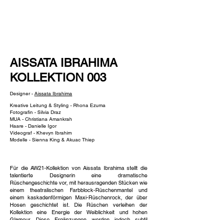
NEW WAVE MAG
AISSATA IBRAHIMA
KOLLEKTION 003
Designer -
Aissata Ibrahima
Kreative Leitung & Styling - Rhona Ezuma
Fotografin - Silvia Draz
MUA - Christiana Amankrah
Haare - Danielle Igor
Videograf - Khevyn Ibrahim
Modelle - Sienna King & Akuac Thiep
Für die AW21-Kollektion von Aissata Ibrahima stellt die
talentierte Designerin eine dramatische
Rüschengeschichte vor, mit herausragenden Stücken wie
einem theatralischen Farbblock-Rüschenmantel und
einem kaskadenförmigen Maxi-Rüschenrock, der über
Hosen geschichtet ist. Die Rüschen verleihen der
Kollektion eine Energie der Weiblichkeit und hohen
Glamour. Diese Ergänzungen werden jedoch subtil