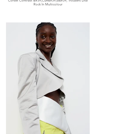
Corset Contrast &#39;Cuff&#39;d&#39; Trousers Didi
Rock In Multicolour