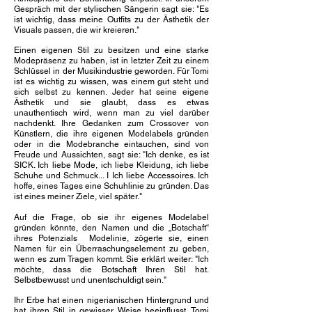
Gespräch mit der stylischen Sängerin sagt sie: "Es
ist wichtig, dass meine Outfits zu der Ästhetik der
Visuals passen, die wir kreieren."
Einen eigenen Stil zu besitzen und eine starke
Modepräsenz zu haben, ist in letzter Zeit zu einem
Schlüssel in der Musikindustrie geworden. Für Tomi
ist es wichtig zu wissen, was einem gut steht und
sich selbst zu kennen. Jeder hat seine eigene
Ästhetik und sie glaubt, dass es etwas
unauthentisch wird, wenn man zu viel darüber
nachdenkt. Ihre Gedanken zum Crossover von
Künstlern, die ihre eigenen Modelabels gründen
oder in die Modebranche eintauchen, sind von
Freude und Aussichten, sagt sie: "Ich denke, es ist
SICK. Ich liebe Mode, ich liebe Kleidung, ich liebe
Schuhe und Schmuck... I Ich liebe Accessoires. Ich
hoffe, eines Tages eine Schuhlinie zu gründen. Das
ist eines meiner Ziele, viel später."
Auf die Frage, ob sie ihr eigenes Modelabel
gründen könnte, den Namen und die „Botschaft“
ihres Potenzials
Modelinie, zögerte sie, einen
Namen für ein Überraschungselement zu geben,
wenn es zum Tragen kommt. Sie erklärt weiter: "Ich
möchte, dass die Botschaft Ihren Stil hat.
Selbstbewusst und unentschuldigt sein."
Ihr Erbe hat einen nigerianischen Hintergrund und
hat ihren Stil in gewisser Weise beeinflusst. Tomi