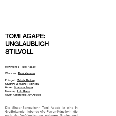
NEW WAVE MAG
TOMI AGAPE:
UNGLAUBLICH
STILVOLL
Mitwirkende -
Tomi Agape
Worte von
Demi Vanessa
Fotograf:
Melody Berkery
Stylistin:
Jermaine Robinson
Haare:
Shamara Roper
Make-up:
Lulu Dineo
Stylist-Assistentin:
Joy Appiah
Die Singer-Songwriterin Tomi Agapè ist eine in
Großbritannien lebende Afro-Fusion-Künstlerin, die
nach der Veröffentlichung mehrerer Singles und