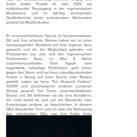
ihrem ersten Projekt im Jahr 2020 als
aufstrebender Neuzugang in der nigerianischen
Musikszene und im ständig wachsenden
Großbritannien einen evolutionären Meilenstein
gesetzt hat Musikindustrie.
Ihr unverwechselbarer Sound, ihr kompromissloser
Stil und ihre schwüle Stimme haben sie zu einer
herausragenden Musikerin auf ihrer eigenen Spur
gemacht und ihr die Möglichkeit geboten, mit
Produzenten wie Juls und den nigerianischen
Produzenten Spax, Le Mav & Genio
zusammenzuarbeiten. Tomi Agapè, eine
begeisterte, vielseitige Performerin, geht immer
gegen den Strom und hat ihren zukunftsorientierten
Ansatz in Bezug auf ihren Sound unter Beweis
gestellt, indem sie beim 'The Afropunk Festival',
'SXSW' und verschiedenen anderen Londoner
Shows gespielt hat. Tomis unverwechselbarer
Sound und Stil definieren sie als eine Künstlerin,
die nicht bereit ist, sich auf die Standards oder
Erwartungen anderer zu beschränken. In diesem
Q&A diskutierten Tomi und ich über die Bedeutung
des individuellen Stils, wie ihre Kultur ihren
Modegeschmack beeinflusst hat und vieles mehr!