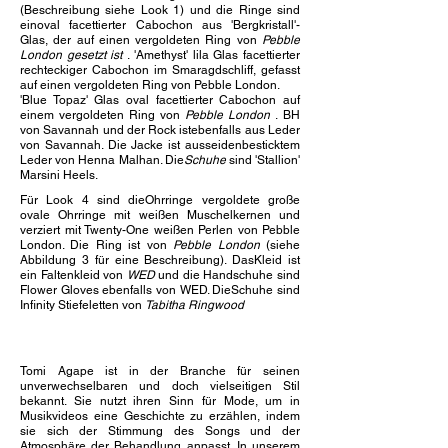
(Beschreibung siehe Look 1) und die Ringe sind
ein
oval facettierter Cabochon aus 'Bergkristall'-
Glas, der auf einen vergoldeten Ring von
Pebble
London gesetzt ist
.
'Amethyst' lila Glas facettierter
rechteckiger Cabochon im Smaragdschliff, gefasst
auf einen vergoldeten Ring von Pebble London.
'Blue Topaz' Glas oval facettierter Cabochon auf
einem vergoldeten Ring von
Pebble London
.
BH
von Savannah und der Rock ist
ebenfalls aus Leder
von Savannah. Die Jacke ist aus
seidenbesticktem
Leder von Henna Malhan. Die
Schuhe
sind 'Stallion'
Marsini Heels.
Für Look 4 sind die
Ohrringe vergoldete große
ovale Ohrringe mit weißen Muschelkernen und
verziert mit Twenty-One weißen Perlen von Pebble
London. Die
Ring ist von
Pebble London
(siehe
Abbildung 3 für eine Beschreibung). Das
Kleid ist
ein Faltenkleid von
WED
und die Handschuhe sind
Flower Gloves ebenfalls von WED
. Die
Schuhe sind
Infinity Stiefeletten von
Tabitha Ringwood
Tomi Agape ist in der Branche für seinen
unverwechselbaren und doch vielseitigen Stil
bekannt. Sie nutzt ihren Sinn für Mode, um in
Musikvideos eine Geschichte zu erzählen, indem
sie sich der Stimmung des Songs und der
Atmosphäre der Behandlung anpasst. In unserem