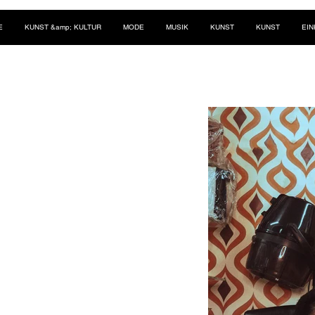
E
KUNST &amp; KULTUR
MODE
MUSIK
KUNST
KUNST
EI