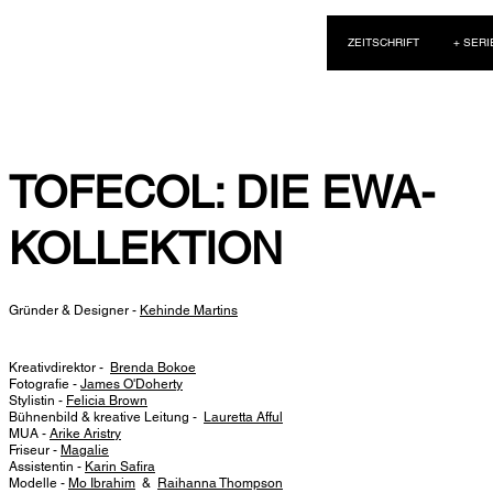
NEW WAVE MAG
ZEITSCHRIFT
+ SERI
TOFECOL: DIE EWA-
KOLLEKTION
Gründer & Designer -
Kehinde Martins
Kreativdirektor -
Brenda Bokoe
Fotografie -
James O'Doherty
Stylistin -
Felicia Brown
Bühnenbild & kreative Leitung -
Lauretta Afful
MUA -
Arike Aristry
Friseur -
Magalie
Assistentin -
Karin Safira
Modelle -
Mo Ibrahim
&
Raihanna Thompson