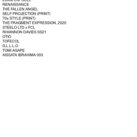
2000s CAPSULE
RENAISSANCE
THE FALLEN ANGEL
SELF PROJECTION (PRINT)
70s STYLE (PRINT)
THE FRAGMENT EXPRESSION, 2020
STEELO LTD x FCL
RHIANNON DAVIES SS21
OTIO
TOFECOL
G.L.L.L.O
TOMI AGAPE
AISSATA IBRAHIMA 003