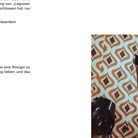
ing von „Lagosian
schlossen hat, nur
äsentiert.
wie eine Königin zu
ing lieben und das