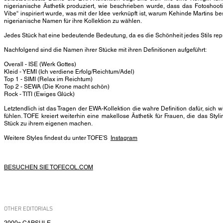
nigerianische Ästhetik produziert, wie beschrieben wurde, dass das Fotoshoot
Vibe“ inspiriert wurde, was mit der Idee verknüpft ist, warum Kehinde Martins be
nigerianische Namen für ihre Kollektion zu wählen.
Jedes Stück hat eine bedeutende Bedeutung, da es die Schönheit jedes Stils repr
Nachfolgend sind die Namen ihrer Stücke mit ihren Definitionen aufgeführt:
Overall - ISE (Werk Gottes)
Kleid - YEMI (Ich verdiene Erfolg/Reichtum/Adel)
Top 1 - SIMI (Relax im Reichtum)
Top 2 - SEWA (Die Krone macht schön)
Rock - TITI (Ewiges Glück)
Letztendlich ist das Tragen der EWA-Kollektion die wahre Definition dafür, sich 
fühlen. TOFE kreiert weiterhin eine makellose Ästhetik für Frauen, die das Styl
Stück zu ihrem eigenen machen.
Weitere Styles findest du unter TOFE'S
Instagram
BESUCHEN SIE TOFECOL.COM
OTHER EDITORIALS