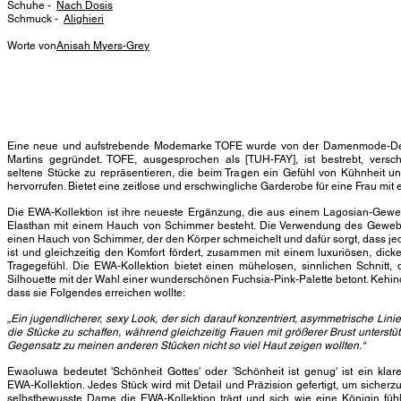
Schuhe -
Nach Dosis
Schmuck -
Alighieri
Worte von
Anisah Myers-Grey
Eine neue und aufstrebende Modemarke TOFE wurde von der Damenmode-De
Martins gegründet. TOFE, ausgesprochen als [TUH-FAY], ist bestrebt, versc
seltene Stücke zu repräsentieren, die beim Tragen ein Gefühl von Kühnheit un
hervorrufen. Bietet eine zeitlose und erschwingliche Garderobe für eine Frau mit 
Die EWA-Kollektion ist ihre neueste Ergänzung, die aus einem Lagosian-Gew
Elasthan mit einem Hauch von Schimmer besteht. Die Verwendung des Gewebe
einen Hauch von Schimmer, der den Körper schmeichelt und dafür sorgt, dass jede
ist und gleichzeitig den Komfort fördert, zusammen mit einem luxuriösen, dic
Tragegefühl. Die EWA-Kollektion bietet einen mühelosen, sinnlichen Schnitt,
Silhouette mit der Wahl einer wunderschönen Fuchsia-Pink-Palette betont. Kehind
dass sie Folgendes erreichen wollte:
„Ein jugendlicherer, sexy Look, der sich darauf konzentriert, asymmetrische Lini
die Stücke zu schaffen, während gleichzeitig Frauen mit größerer Brust unterstü
Gegensatz zu meinen anderen Stücken nicht so viel Haut zeigen wollten.“
Ewaoluwa bedeutet 'Schönheit Gottes' oder 'Schönheit ist genug' ist ein klar
EWA-Kollektion. Jedes Stück wird mit Detail und Präzision gefertigt, um sicherzu
selbstbewusste Dame die EWA-Kollektion trägt und sich wie eine Königin fühl