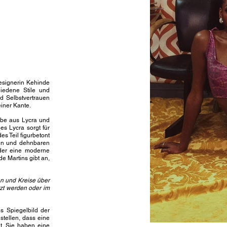
signerin Kehinde
hiedene Stile und
d Selbstvertrauen
einer Kante.
​
ebe aus Lycra und
s Lycra sorgt für
s Teil figurbetont
ken und dehnbaren
 der eine moderne
e Martins gibt an,
en und Kreise über
tzt werden oder im
es Spiegelbild der
stellen, dass eine
t. Sie haben eine