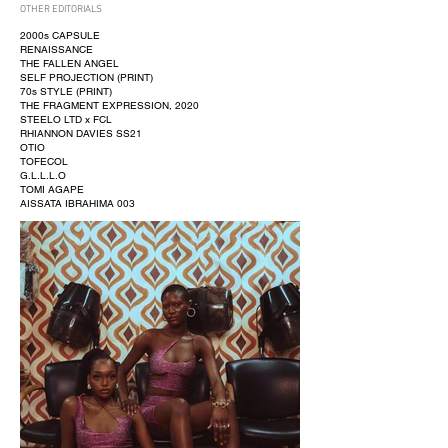
OTHER EDITORIALS
2000s CAPSULE
RENAISSANCE
THE FALLEN ANGEL
SELF PROJECTION (PRINT)
70s STYLE (PRINT)
THE FRAGMENT EXPRESSION, 2020
STEELO LTD x FCL
RHIANNON DAVIES SS21
OTIO
TOFECOL
G.L.L.L.O
TOMI AGAPE
AISSATA IBRAHIMA 003