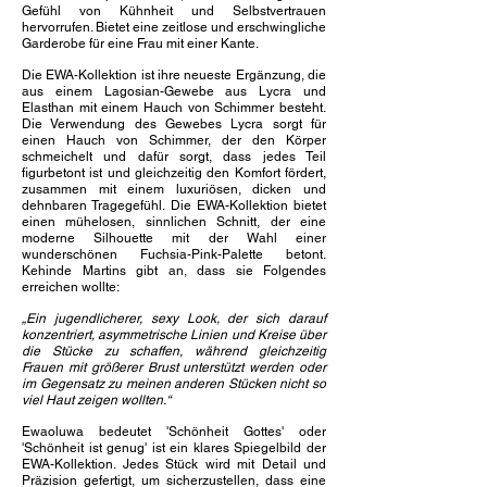
Gefühl von Kühnheit und Selbstvertrauen
hervorrufen. Bietet eine zeitlose und erschwingliche
Garderobe für eine Frau mit einer Kante.
​
Die EWA-Kollektion ist ihre neueste Ergänzung, die
aus einem Lagosian-Gewebe aus Lycra und
Elasthan mit einem Hauch von Schimmer besteht.
Die Verwendung des Gewebes Lycra sorgt für
einen Hauch von Schimmer, der den Körper
schmeichelt und dafür sorgt, dass jedes Teil
figurbetont ist und gleichzeitig den Komfort fördert,
zusammen mit einem luxuriösen, dicken und
dehnbaren Tragegefühl. Die EWA-Kollektion bietet
einen mühelosen, sinnlichen Schnitt, der eine
moderne Silhouette mit der Wahl einer
wunderschönen Fuchsia-Pink-Palette betont.
Kehinde Martins gibt an, dass sie Folgendes
erreichen wollte:
„Ein jugendlicherer, sexy Look, der sich darauf
konzentriert, asymmetrische Linien und Kreise über
die Stücke zu schaffen, während gleichzeitig
Frauen mit größerer Brust unterstützt werden oder
im Gegensatz zu meinen anderen Stücken nicht so
viel Haut zeigen wollten.“
Ewaoluwa bedeutet 'Schönheit Gottes' oder
'Schönheit ist genug' ist ein klares Spiegelbild der
EWA-Kollektion. Jedes Stück wird mit Detail und
Präzision gefertigt, um sicherzustellen, dass eine