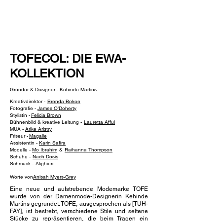
NEW WAVE MAG
TOFECOL: DIE EWA-
KOLLEKTION
Gründer & Designer -
Kehinde Martins
Kreativdirektor -
Brenda Bokoe
Fotografie -
James O'Doherty
Stylistin -
Felicia Brown
Bühnenbild & kreative Leitung -
Lauretta Afful
MUA -
Arike Aristry
Friseur -
Magalie
Assistentin -
Karin Safira
Modelle -
Mo Ibrahim
&
Raihanna Thompson
Schuhe -
Nach Dosis
Schmuck -
Alighieri
Worte von
Anisah Myers-Grey
Eine neue und aufstrebende Modemarke TOFE
wurde von der Damenmode-Designerin Kehinde
Martins gegründet. TOFE, ausgesprochen als [TUH-
FAY], ist bestrebt, verschiedene Stile und seltene
Stücke zu repräsentieren, die beim Tragen ein