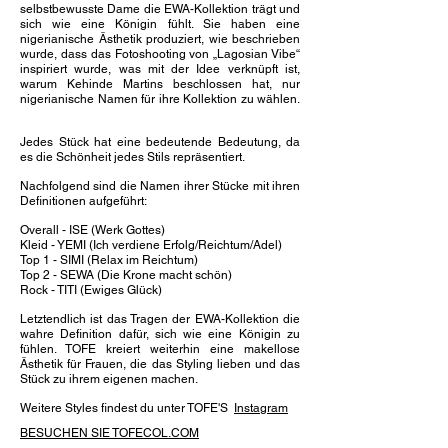
selbstbewusste Dame die EWA-Kollektion trägt und
sich wie eine Königin fühlt. Sie haben eine
nigerianische Ästhetik produziert, wie beschrieben
wurde, dass das Fotoshooting von „Lagosian Vibe“
inspiriert wurde, was mit der Idee verknüpft ist,
warum Kehinde Martins beschlossen hat, nur
nigerianische Namen für ihre Kollektion zu wählen.
Jedes Stück hat eine bedeutende Bedeutung, da
es die Schönheit jedes Stils repräsentiert.
Nachfolgend sind die Namen ihrer Stücke mit ihren
Definitionen aufgeführt:
Overall - ISE (Werk Gottes)
Kleid - YEMI (Ich verdiene Erfolg/Reichtum/Adel)
Top 1 - SIMI (Relax im Reichtum)
Top 2 - SEWA (Die Krone macht schön)
Rock - TITI (Ewiges Glück)
Letztendlich ist das Tragen der EWA-Kollektion die
wahre Definition dafür, sich wie eine Königin zu
fühlen. TOFE kreiert weiterhin eine makellose
Ästhetik für Frauen, die das Styling lieben und das
Stück zu ihrem eigenen machen.
Weitere Styles findest du unter TOFE'S
Instagram
BESUCHEN SIE TOFECOL.COM