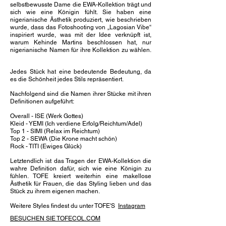
selbstbewusste Dame die EWA-Kollektion trägt und
sich wie eine Königin fühlt. Sie haben eine
nigerianische Ästhetik produziert, wie beschrieben
wurde, dass das Fotoshooting von „Lagosian Vibe“
inspiriert wurde, was mit der Idee verknüpft ist,
warum Kehinde Martins beschlossen hat, nur
nigerianische Namen für ihre Kollektion zu wählen.
Jedes Stück hat eine bedeutende Bedeutung, da
es die Schönheit jedes Stils repräsentiert.
Nachfolgend sind die Namen ihrer Stücke mit ihren
Definitionen aufgeführt:
Overall - ISE (Werk Gottes)
Kleid - YEMI (Ich verdiene Erfolg/Reichtum/Adel)
Top 1 - SIMI (Relax im Reichtum)
Top 2 - SEWA (Die Krone macht schön)
Rock - TITI (Ewiges Glück)
Letztendlich ist das Tragen der EWA-Kollektion die
wahre Definition dafür, sich wie eine Königin zu
fühlen. TOFE kreiert weiterhin eine makellose
Ästhetik für Frauen, die das Styling lieben und das
Stück zu ihrem eigenen machen.
Weitere Styles findest du unter TOFE'S
Instagram
BESUCHEN SIE TOFECOL.COM