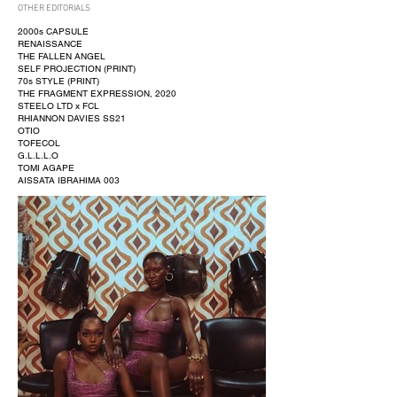
OTHER EDITORIALS
2000s CAPSULE
RENAISSANCE
THE FALLEN ANGEL
SELF PROJECTION (PRINT)
70s STYLE (PRINT)
THE FRAGMENT EXPRESSION, 2020
STEELO LTD x FCL
RHIANNON DAVIES SS21
OTIO
TOFECOL
G.L.L.L.O
TOMI AGAPE
AISSATA IBRAHIMA 003