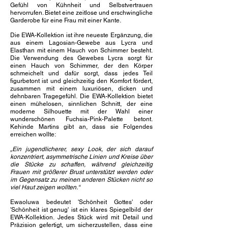
Gefühl von Kühnheit und Selbstvertrauen
hervorrufen. Bietet eine zeitlose und erschwingliche
Garderobe für eine Frau mit einer Kante.
​
Die EWA-Kollektion ist ihre neueste Ergänzung, die
aus einem Lagosian-Gewebe aus Lycra und
Elasthan mit einem Hauch von Schimmer besteht.
Die Verwendung des Gewebes Lycra sorgt für
einen Hauch von Schimmer, der den Körper
schmeichelt und dafür sorgt, dass jedes Teil
figurbetont ist und gleichzeitig den Komfort fördert,
zusammen mit einem luxuriösen, dicken und
dehnbaren Tragegefühl. Die EWA-Kollektion bietet
einen mühelosen, sinnlichen Schnitt, der eine
moderne Silhouette mit der Wahl einer
wunderschönen Fuchsia-Pink-Palette betont.
Kehinde Martins gibt an, dass sie Folgendes
erreichen wollte:
„Ein jugendlicherer, sexy Look, der sich darauf
konzentriert, asymmetrische Linien und Kreise über
die Stücke zu schaffen, während gleichzeitig
Frauen mit größerer Brust unterstützt werden oder
im Gegensatz zu meinen anderen Stücken nicht so
viel Haut zeigen wollten.“
Ewaoluwa bedeutet 'Schönheit Gottes' oder
'Schönheit ist genug' ist ein klares Spiegelbild der
EWA-Kollektion. Jedes Stück wird mit Detail und
Präzision gefertigt, um sicherzustellen, dass eine