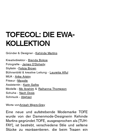
NEW WAVE MAG
TOFECOL: DIE EWA-
KOLLEKTION
Gründer & Designer -
Kehinde Martins
Kreativdirektor -
Brenda Bokoe
Fotografie -
James O'Doherty
Stylistin -
Felicia Brown
Bühnenbild & kreative Leitung -
Lauretta Afful
MUA -
Arike Aristry
Friseur -
Magalie
Assistentin -
Karin Safira
Modelle -
Mo Ibrahim
&
Raihanna Thompson
Schuhe -
Nach Dosis
Schmuck -
Alighieri
Worte von
Anisah Myers-Grey
Eine neue und aufstrebende Modemarke TOFE
wurde von der Damenmode-Designerin Kehinde
Martins gegründet. TOFE, ausgesprochen als [TUH-
FAY], ist bestrebt, verschiedene Stile und seltene
Stücke zu repräsentieren, die beim Tragen ein