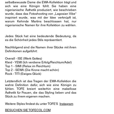
selbstbewusste Dame die EWA-Kollektion trägt und
sich wie eine Königin fühlt. Sie haben eine
nigerianische Ästhetik produziert, wie beschrieben
wurde, dass das Fotoshooting von „Lagosian Vibe“
inspiriert wurde, was mit der Idee verknüpft ist,
warum Kehinde Martins beschlossen hat, nur
nigerianische Namen für ihre Kollektion zu wählen.
Jedes Stück hat eine bedeutende Bedeutung, da
es die Schönheit jedes Stils repräsentiert.
Nachfolgend sind die Namen ihrer Stücke mit ihren
Definitionen aufgeführt:
Overall - ISE (Werk Gottes)
Kleid - YEMI (Ich verdiene Erfolg/Reichtum/Adel)
Top 1 - SIMI (Relax im Reichtum)
Top 2 - SEWA (Die Krone macht schön)
Rock - TITI (Ewiges Glück)
Letztendlich ist das Tragen der EWA-Kollektion die
wahre Definition dafür, sich wie eine Königin zu
fühlen. TOFE kreiert weiterhin eine makellose
Ästhetik für Frauen, die das Styling lieben und das
Stück zu ihrem eigenen machen.
Weitere Styles findest du unter TOFE'S
Instagram
BESUCHEN SIE TOFECOL.COM