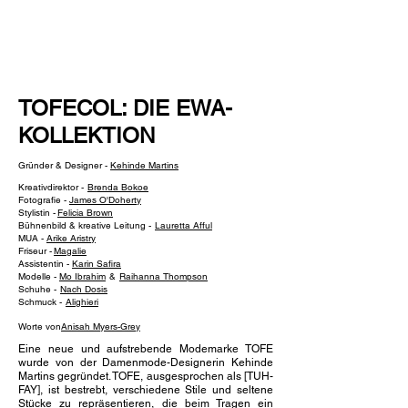
NEW WAVE MAG
TOFECOL: DIE EWA-
KOLLEKTION
Gründer & Designer -
Kehinde Martins
Kreativdirektor -
Brenda Bokoe
Fotografie -
James O'Doherty
Stylistin -
Felicia Brown
Bühnenbild & kreative Leitung -
Lauretta Afful
MUA -
Arike Aristry
Friseur -
Magalie
Assistentin -
Karin Safira
Modelle -
Mo Ibrahim
&
Raihanna Thompson
Schuhe -
Nach Dosis
Schmuck -
Alighieri
Worte von
Anisah Myers-Grey
Eine neue und aufstrebende Modemarke TOFE
wurde von der Damenmode-Designerin Kehinde
Martins gegründet. TOFE, ausgesprochen als [TUH-
FAY], ist bestrebt, verschiedene Stile und seltene
Stücke zu repräsentieren, die beim Tragen ein