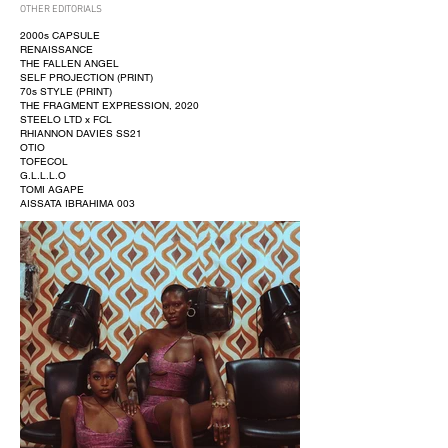
OTHER EDITORIALS
2000s CAPSULE
RENAISSANCE
THE FALLEN ANGEL
SELF PROJECTION (PRINT)
70s STYLE (PRINT)
THE FRAGMENT EXPRESSION, 2020
STEELO LTD x FCL
RHIANNON DAVIES SS21
OTIO
TOFECOL
G.L.L.L.O
TOMI AGAPE
AISSATA IBRAHIMA 003