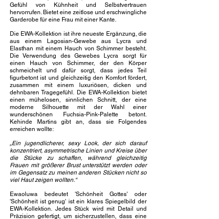
Gefühl von Kühnheit und Selbstvertrauen
hervorrufen. Bietet eine zeitlose und erschwingliche
Garderobe für eine Frau mit einer Kante.
​
Die EWA-Kollektion ist ihre neueste Ergänzung, die
aus einem Lagosian-Gewebe aus Lycra und
Elasthan mit einem Hauch von Schimmer besteht.
Die Verwendung des Gewebes Lycra sorgt für
einen Hauch von Schimmer, der den Körper
schmeichelt und dafür sorgt, dass jedes Teil
figurbetont ist und gleichzeitig den Komfort fördert,
zusammen mit einem luxuriösen, dicken und
dehnbaren Tragegefühl. Die EWA-Kollektion bietet
einen mühelosen, sinnlichen Schnitt, der eine
moderne Silhouette mit der Wahl einer
wunderschönen Fuchsia-Pink-Palette betont.
Kehinde Martins gibt an, dass sie Folgendes
erreichen wollte:
„Ein jugendlicherer, sexy Look, der sich darauf
konzentriert, asymmetrische Linien und Kreise über
die Stücke zu schaffen, während gleichzeitig
Frauen mit größerer Brust unterstützt werden oder
im Gegensatz zu meinen anderen Stücken nicht so
viel Haut zeigen wollten.“
Ewaoluwa bedeutet 'Schönheit Gottes' oder
'Schönheit ist genug' ist ein klares Spiegelbild der
EWA-Kollektion. Jedes Stück wird mit Detail und
Präzision gefertigt, um sicherzustellen, dass eine