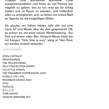
Projekts, eine wunderbar talentierte Crew
zusammenzustellen und ihnen so viel Freiheit wie
möglich zu geben, das zu tun, was sie für richtig
hielten und im Raum zu arbeiten, und hoffentlich
allen zu ermöglichen, sich zu fühlen ein hohes Maß
an Agentur für die endgültigen Bilder.
Ich glaube, wir haben letztes Jahr alle auf eine
neue Art und Weise über die Zeit gesprochen. Oft,
so schien es, mit einer neuen Wertschätzung.
Ein
Text auf einem alten Ben Howard-Album blieb bei
mir hängen "Only time is ours", sang er "den Rest,
wir werden einfach abwarten."
OTHER EDITORIALS
2000s CAPSULE
RENAISSANCE
THE FALLEN ANGEL
SELF PROJECTION (PRINT)
70s STYLE (PRINT)
THE FRAGMENT EXPRESSION, 2020
STEELO LTD x FCL
RHIANNON DAVIES SS21
OTIO
TOFECOL
G.L.L.L.O
TOMI AGAPE
AISSATA IBRAHIMA 003