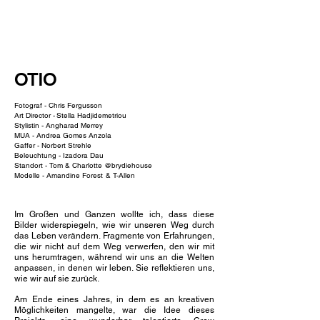
NEW WAVE MAG
OTIO
Fotograf -
Chris Fergusson
Art Director -
Stella Hadjidemetriou
Stylistin -
Angharad Merrey
MUA -
Andrea Gomes Anzola
Gaffer -
Norbert Strehle
Beleuchtung -
Izadora Dau
Standort - Tom & Charlotte @brydiehouse
Modelle -
Amandine Forest
& T-Allen
Im Großen und Ganzen wollte ich, dass diese
Bilder widerspiegeln, wie wir unseren Weg durch
das Leben verändern. Fragmente von Erfahrungen,
die wir nicht auf dem Weg verwerfen, den wir mit
uns herumtragen, während wir uns an die Welten
anpassen, in denen wir leben. Sie reflektieren uns,
wie wir auf sie zurück.
Am Ende eines Jahres, in dem es an kreativen
Möglichkeiten mangelte, war die Idee dieses