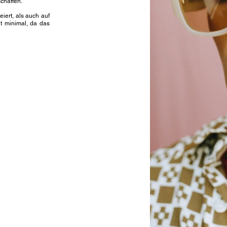
schaffen.
iert, als auch auf
ht minimal, da das