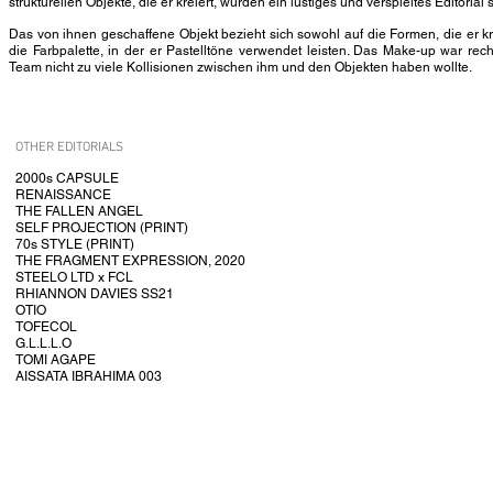
strukturellen Objekte, die er kreiert, würden ein lustiges und verspieltes Editorial 
Das von ihnen geschaffene Objekt bezieht sich sowohl auf die Formen, die er kre
die Farbpalette, in der er Pastelltöne verwendet leisten. Das Make-up war rec
Team nicht zu viele Kollisionen zwischen ihm und den Objekten haben wollte.
OTHER EDITORIALS
2000s CAPSULE
RENAISSANCE
THE FALLEN ANGEL
SELF PROJECTION (PRINT)
70s STYLE (PRINT)
THE FRAGMENT EXPRESSION, 2020
STEELO LTD x FCL
RHIANNON DAVIES SS21
OTIO
TOFECOL
G.L.L.L.O
TOMI AGAPE
AISSATA IBRAHIMA 003