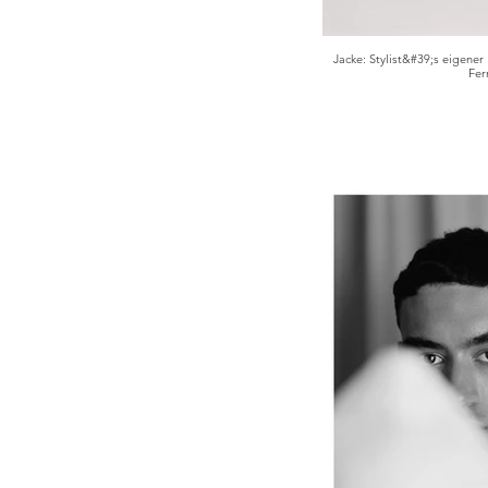
Jacke: Stylist&#39;s eigene
Fer