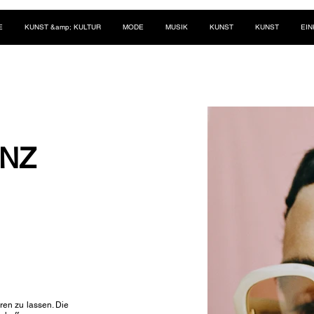
E
KUNST &amp; KULTUR
MODE
MUSIK
KUNST
KUNST
EI
ENZ
ren zu lassen. Die