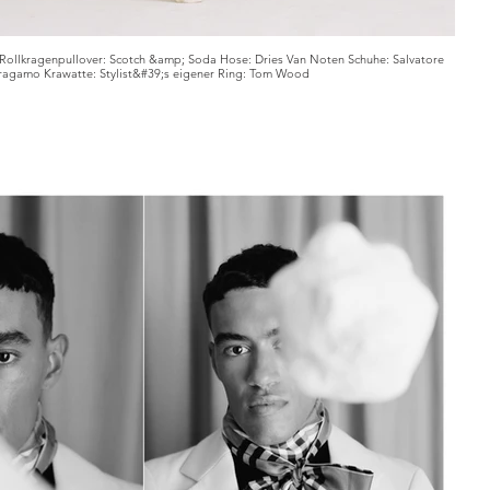
r Rollkragenpullover: Scotch &amp; Soda Hose: Dries Van Noten Schuhe: Salvatore
ragamo Krawatte: Stylist&#39;s eigener Ring: Tom Wood