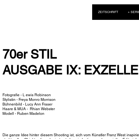
NEW WAVE MAG
ZEITSCHRIFT
+ SERI
70er STIL
AUSGABE IX: EXZELL
Fotografie - L
ewis Robinson
Stylistin - Freya Monro Morrison
Bühnenbild -
Lucy Ann Fraser
Haare & MUA -
Rhian Webster
Modell - Ruben Madelon
Die ganze Idee hinter diesem Shooting ist, sich vom Künstler Franz West inspirie