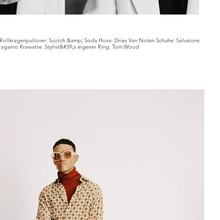
r Rollkragenpullover: Scotch &amp; Soda Hose: Dries Van Noten Schuhe: Salvatore
ragamo Krawatte: Stylist&#39;s eigener Ring: Tom Wood