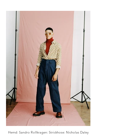
Hemd: Sandro Rollkragen: Strickhose: Nicholas Daley