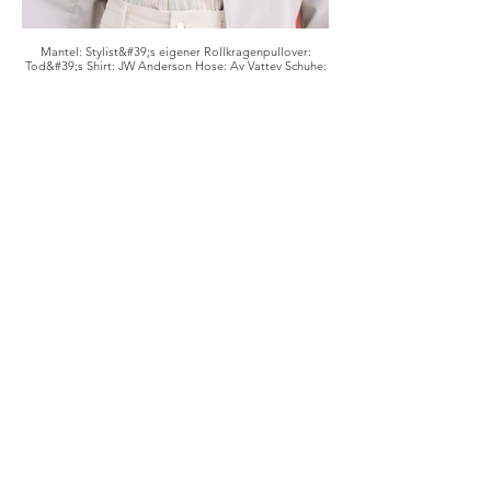
Mantel: Stylist&#39;s eigener Rollkragenpullover:
Tod&#39;s Shirt: JW Anderson Hose: Av Vattev Schuhe:
Toga Hut: Emma Brewin Brille: Port Tanger