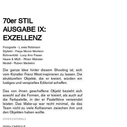
NEW WAVE MAG
70er STIL
AUSGABE IX:
EXZELLENZ
Fotografie - L
ewis Robinson
Stylistin - Freya Monro Morrison
Bühnenbild -
Lucy Ann Fraser
Haare & MUA -
Rhian Webster
Modell - Ruben Madelon
Die ganze Idee hinter diesem Shooting ist, sich
vom Künstler Franz West inspirieren zu lassen. Die
strukturellen Objekte, die er kreiert, würden ein
lustiges und verspieltes Editorial schaffen.
Das von ihnen geschaffene Objekt bezieht sich
sowohl auf die Formen, die er kreiert, als auch auf
die Farbpalette, in der er Pastelltöne verwendet
leisten. Das Make-up war recht minimal, da das
Team nicht zu viele Kollisionen zwischen ihm und
den Objekten haben wollte.
OTHER EDITORIALS
2000s CAPSULE