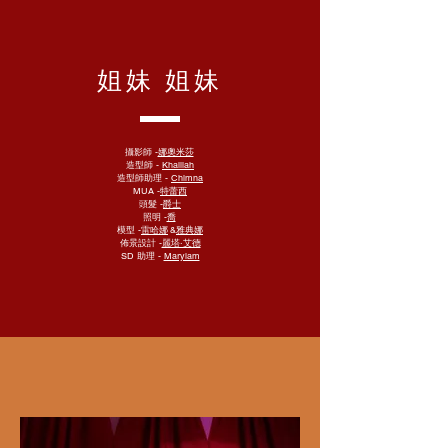
姐妹 姐妹
攝影師 -
娜奧米莎
造型師 -
Khalilah
造型師助理 -
Chimna
MUA -
特蕾西
頭髮 -
爵士
照明 -
喬
模型 -
雷哈娜
&
雅典娜
佈景設計 -
麗塔·艾德
SD 助理 -
Maryiam