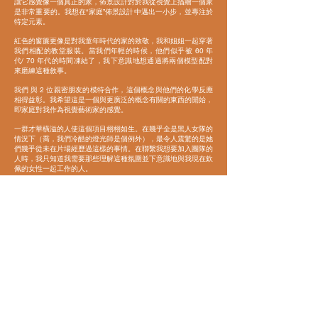
讓它感覺像一個真正的家，佈景設計對於我從視覺上描繪一個家
是非常重要的。我想在“家庭”佈景設計中邁出一小步，並專注於
特定元素。
紅色的窗簾更像是對我童年時代的家的致敬，我和姐姐一起穿著
我們相配的教堂服裝。當我們年輕的時候，他們似乎被 60 年
代/ 70 年代的時間凍結了，我下意識地想通過將兩個模型配對
來磨練這種敘事。
我們
與 2 位親密朋友的模特合作，這個概念與他們的化學反應
相得益彰。我希望這是一個與更廣泛的概念有關的東西的開始，
即家庭對我作為視覺藝術家的感覺。
一群才華橫溢的人使這個項目栩栩如生。在幾乎全是黑人女隊的
情況下（喬，我們冷酷的燈光師是個例外），最令人震驚的是她
們幾乎從未在片場經歷過這樣的事情。在聯繫我想要加入團隊的
人時，我只知道我需要那些理解這種氛圍並下意識地與我現在欽
佩的女性一起工作的人。
- 娜奧米莎·菲利普斯