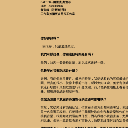
GAFFER - 德里克·奧達菲
MUA - Aoife Hipkin
髮型師 - 阿曼達托托
工作室拍攝更多照片工作室
你好你好嗎？
我很好，只是適應鎖定。
我們可以想像，你在這段時間錄音嗎？
是的，我周一要去錄音室，所以這次會好一些。
你最早的音樂記憶是什麼？
天啊。有兩個非常接近。最早的時候，我媽媽和她的三個最好
團。我真的很小，就像上學前一樣，所以大約 4 歲。他們每個
就流行歌曲和原創歌曲進行和聲改編。我只會躺在地板上看著
曲。那種感覺總是那麼神奇。
你認為這麼早就在你身邊對你的道路有影響嗎？
當然，它從來沒有強加給我。但它在各個方面都圍繞著我，無
是一名音響工程師。它絕對給了我關於歌曲創作和音樂製作的
接觸音樂，很難知道我還能做什麼，因為我從小就很害羞，尤
到緊張。但我一直喜歡表演和當藝人，所以無論如何我肯定會