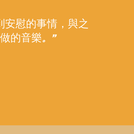
到安慰的事情，與之
做的音樂
。”