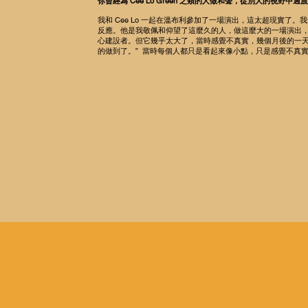
你曾經為 Cee Lo Green 之類的人做和聲，從別人的視野
我和 Cee Lo 一起在溫布利參加了一場演出，這太超現實了
反應。他是我敬佩和仰望了這麼久的人，做這麼大的一場演出
心建設者。但它幾乎太大了，當時感覺不真實，幾個月後的一天
的做到了。”
當時每個人都只是看起來像小點，只是感覺不真