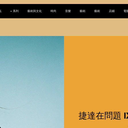
誌
+ 系列
藝術與文化
時尚
音樂
藝術
藝術
店鋪
電
捷達在問題 