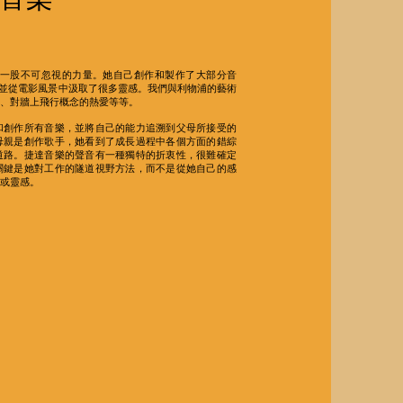
是一股不可忽視的力量。她自己創作和製作了大部分音
人合作過，並從電影風景中汲取了很多靈感。我們與利物浦的藝術
、對牆上飛行概念的熱愛等等。
和創作所有音樂，並將自己的能力追溯到父母所接受的
母親是創作歌手，她看到了成長過程中各個方面的錯綜
道路。捷達音樂的聲音有一種獨特的折衷性，很難確定
關鍵是她對工作的隧道視野方法，而不是從她自己的感
或靈感。