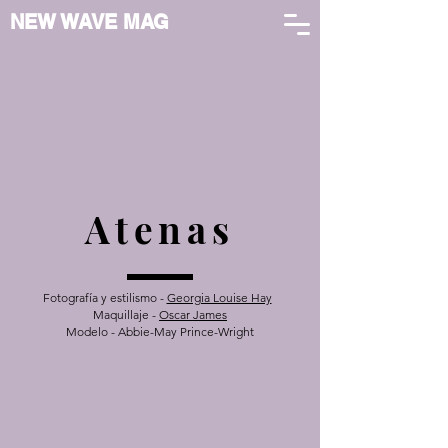
NEW WAVE MAG
Atenas
Fotografía y estilismo -
Georgia Louise Hay
Maquillaje -
Oscar James
Modelo - Abbie-May Prince-Wright