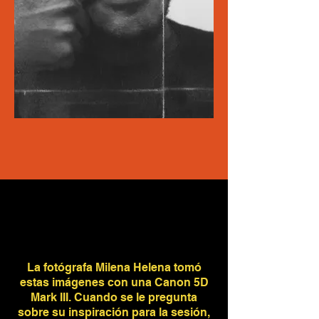
La fotógrafa Milena Helena tomó
estas imágenes con una Canon 5D
Mark III. Cuando se le pregunta
sobre su inspiración para la sesión,