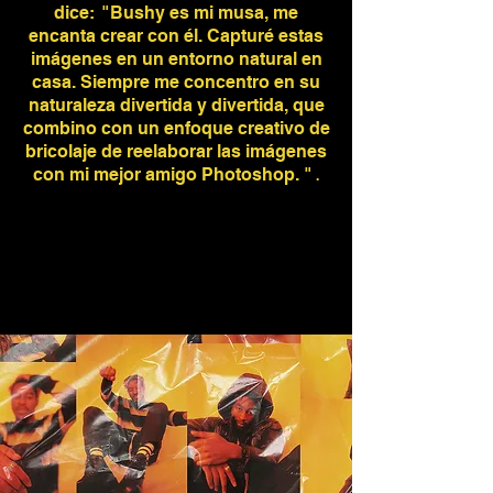
dice:
"Bushy es mi musa, me
encanta crear con él. Capturé estas
imágenes en un entorno natural en
casa. Siempre me concentro en su
naturaleza divertida y divertida, que
combino con un enfoque creativo de
bricolaje de reelaborar las imágenes
con mi mejor amigo Photoshop. "
.