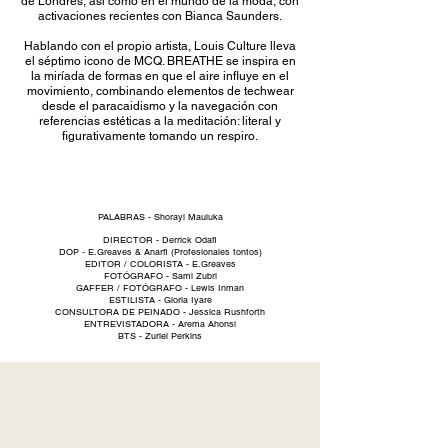
de Londres, así como en el mundo de la moda, con
activaciones recientes con Bianca Saunders.
Hablando con el propio artista, Louis Culture lleva
el séptimo icono de MCQ. BREATHE se inspira en
la miríada de formas en que el aire influye en el
movimiento, combinando elementos de techwear
desde el paracaidismo y la navegación con
referencias estéticas a la meditación: literal y
figurativamente tomando un respiro.
PALABRAS - Shorayi Mauluka
DIRECTOR - Derrick Odafi
DOP - E.Greaves & Anarfi (Profesionales tontos)
EDITOR / COLORISTA - E.Greaves
FOTÓGRAFO - Sami Zubri
GAFFER / FOTÓGRAFO - Lewis Inman
ESTILISTA - Gloria Iyare
CONSULTORA DE PEINADO - Jessica Rushforth
ENTREVISTADORA - Arema Ahonsi
BTS - Zuriel Perkins